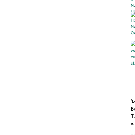
‘
B
T
Re