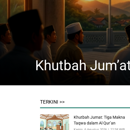
Khutbah Jum’at
TERKINI >>
Khutbah Jumat: Tiga Makna
Taqwa dalam Al Qur’an
Kamis, 6 Agustus 2026 | 22:58 WIB