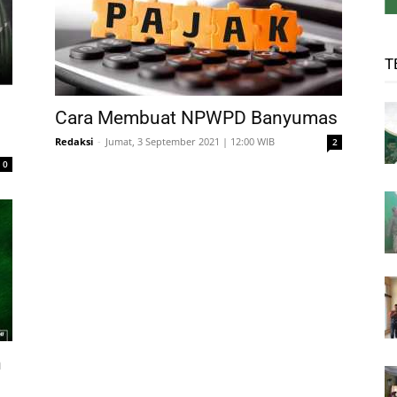
T
Cara Membuat NPWPD Banyumas
Redaksi
-
Jumat, 3 September 2021 | 12:00 WIB
2
0
n