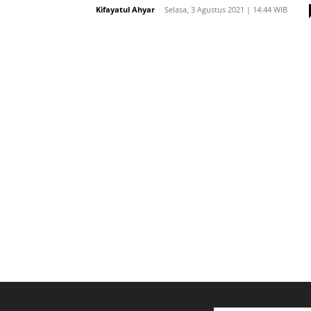
Kifayatul Ahyar
-
Selasa, 3 Agustus 2021 | 14:44 WIB