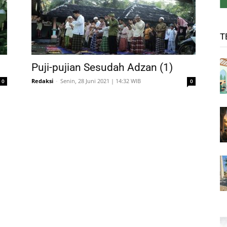
T
Puji-pujian Sesudah Adzan (1)
Redaksi
-
Senin, 28 Juni 2021 | 14:32 WIB
0
0