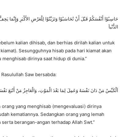
حَاسِبُوْا أَنْفُسَكُمْ قَبْلَ أَنْ تُحَاسَبُوْا وَتَزَيَّنُوْا لِلْعَرْضِ الأَكْبَرِ وَإِنَّمَا
الدُّنْياَ
ebelum kalian dihisab,
dan berhias dirilah kalian untuk
kiamat).
Sesungguhnya hisab pada hari kiamat akan
 menghisab dirinya saat hidup di dunia.
”
Rasulullah Saw bersabda:
اَلْكَيِّسُ مَنْ دَانَ نَفْسَهُ وَعَمِلَ لِمَا بَعْدَ الْمَوْتِ، وَالْعَاجِزُ مَنْ أَتْبَعَ نَفْسَ
h orang yang menghisab (mengevaluasi) dirinya
udah kematiannya.
Sedangkan orang yang lemah
 serta berangan-angan terhadap Allah Swt.
”