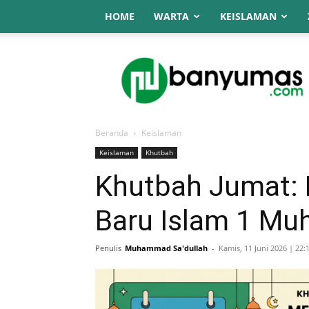
HOME
WARTA
KEISLAMAN
NU
Online
Banyumas
Beranda
Keislaman
Keislaman
Khutbah
Khutbah Jumat:
Baru Islam 1 Mu
Penulis
Muhammad Sa'dullah
-
Kamis, 11 Juni 2026 | 22: