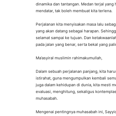
dinamika dan tantangan.
Medan terjal yang h
mendatar,
tak boleh membuat kita terlena.
Perjalanan kita menyisakan masa lalu seba
yang akan datang sebagai harapan.
Sehingg
selamat sampai ke tujuan.
Dan ketakwaanla
pada jalan yang benar,
serta bekal yang pali
Ma’asyiral muslimin rahimakumullah,
Dalam sebuah perjalanan panjang,
kita haru
istirahat,
guna mengumpulkan kembali semang
juga dalam kehidupan di dunia,
kita mesti m
evaluasi,
menghitung,
sekaligus kontemplas
muhasabah.
Mengenai pentingnya muhasabah ini,
Sayyid