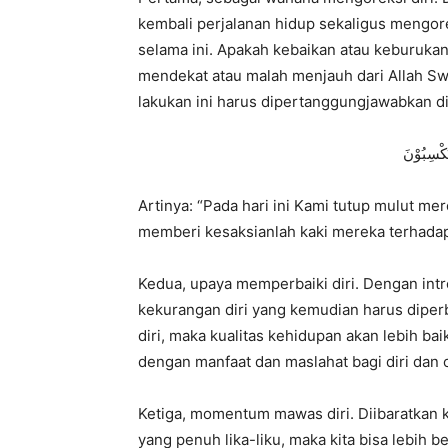
kembali perjalanan hidup sekaligus mengor
selama ini.
Apakah kebaikan atau keburukan
mendekat atau malah menjauh dari Allah Sw
lakukan ini harus dipertanggungjawabkan di 
يَكْسِبُوْنَ
Artinya:
“Pada hari ini Kami tutup mulut me
memberi kesaksianlah kaki mereka terhada
Kedua,
upaya memperbaiki diri.
Dengan intro
kekurangan diri yang kemudian harus diperb
diri,
maka kualitas kehidupan akan lebih bai
dengan manfaat dan maslahat bagi diri dan o
Ketiga,
momentum mawas diri.
Diibaratkan 
yang penuh lika-liku,
maka kita bisa lebih be