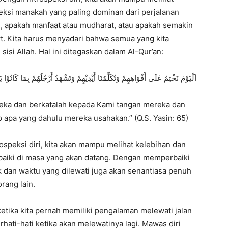
eksi manakah yang paling dominan dari perjalanan
,
apakah manfaat atau mudharat,
atau apakah semakin
t.
Kita harus menyadari bahwa semua yang kita
sisi Allah.
Hal ini ditegaskan dalam Al-Qur’an:
اَلْيَوْمَ نَخْتِمُ عَلَى أَفْوَاهِهِمْ وَتُكَلِّمُنَا أَيْدِيْهِمْ وَتَشْهَدُ أَرْجُلُهُمْ بِمَا كَانُوْا 
reka dan berkatalah kepada Kami tangan mereka dan
p apa yang dahulu mereka usahakan.
” (Q.
S.
Yasin:
65)
speksi diri,
kita akan mampu melihat kelebihan dan
aiki di masa yang akan datang.
Dengan memperbaiki
k dan waktu yang dilewati juga akan senantiasa penuh
rang lain.
ketika kita pernah memiliki pengalaman melewati jalan
rhati-hati ketika akan melewatinya lagi.
Mawas diri