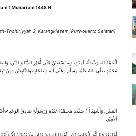
lam 1 Muharram 1448 H
h-Thohiriyyah 2,
Karangklesem,
Purwokerto Selatan)
اَلْحَمْدُ لِلهِ رَبِّ الْعَالَمِيْنَ، وَبِهِ نَسْتَعِيْنُ عَلَى أُمُوْرِ الدُّنْا وَالدِّيْنِ، وَالصَّ
مُحَمَّدٍ صَلَّى اللهُ عَلَيْهِ وَسَلَّمَ وَعَلَى اٰلِهِ وَأَصْحَابِهِ وَالتَّابِعِيْنَ وَمَنْ تَبِع
أَشْهَدُ أَنْ لَا إِلٰهَ إِلَّا الله وَحْدَه لَاشَرِيْكَ لَهُ الْمَلِكُ الْحَقُw اْلمُبِيْن.
وَأَشْهَدُ أَنَّ سَيِّدَنَا مُحَـمَّدًا عَبْدُهُ وَرَسُوْلُهُ صَادِقُ الْوَعْدِ
اْلأَمِيْن
أَمَّا بَعْدُ فَيَا أَيُّهَا الْحَاضِرُوْنَ.
اِتَّقُوا اللهَ حَقَّ تُقَاتِهِ وَلَا تَمُوْتُنَّ إِلَّا وَأَنْتُ