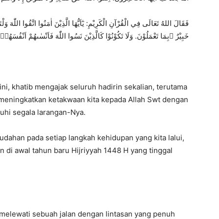
فَقَالَ اللهُ تَعَالَى فِي الْقُرْآنِ الْكَرِيْمِ:
يٰٓاَيُّهَا الَّذِيْنَ اٰمَنُوا اتَّقُوا اللّٰهَ 
خَبِيْرٌ ۢبِمَا تَعْمَلُوْنَ.
وَلَا تَكُوْنُوْا كَالَّذِيْنَ نَسُوا اللّٰهَ فَاَنْسٰىهُمْ اَنْفُسَ
ni,
khatib mengajak seluruh hadirin sekalian,
terutama
meningkatkan ketakwaan kita kepada Allah Swt dengan
uhi segala larangan-Nya.
dahan pada setiap langkah kehidupan yang kita lalui,
 di awal tahun baru Hijriyyah 1448 H yang tinggal
 melewati sebuah jalan dengan lintasan yang penuh