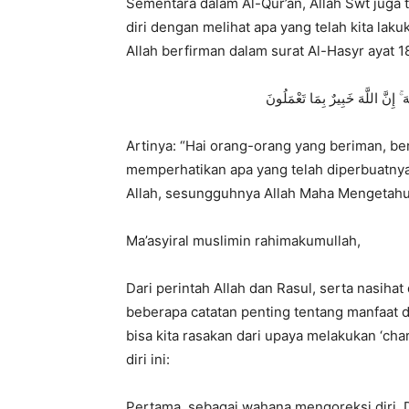
Sementara dalam Al-Qur’an,
Allah Swt juga 
diri dengan melihat apa yang telah kita la
Allah berfirman dalam surat Al-Hasyr ayat 1
َ ۚ إِنَّ اللَّهَ خَبِيرٌ بِمَا تَعْمَلُونَ
Artinya:
“Hai orang-orang yang beriman,
ber
memperhatikan apa yang telah diperbuatnya 
Allah,
sesungguhnya Allah Maha Mengetahui
Ma’asyiral muslimin rahimakumullah,
Dari perintah Allah dan Rasul,
serta na
sihat
beberapa catatan penting tentang manfaat dar
bisa kita rasakan dari upaya melakukan ‘ch
diri ini:
Pertama, sebagai wahana mengoreksi
diri.
D