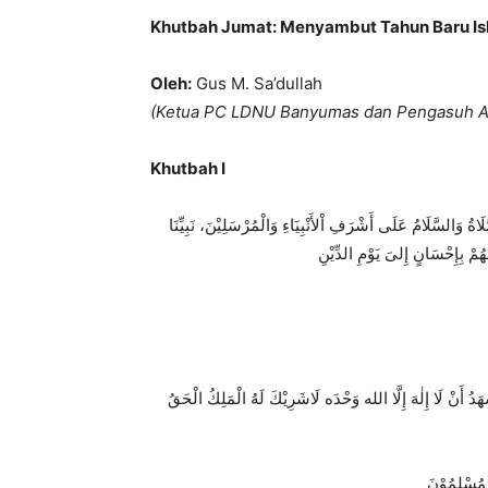
Khutbah Jumat: Menyambut Tahun Baru Is
Oleh:
Gus M.
Sa’dullah
(Ketua PC LDNU Banyumas dan Pengasuh At
Khutbah I
لَاةُ وَالسَّلَامُ عَلَى أَشْرَفِ اْلأَنْبِيَاءِ وَالْمُرْسَلِيْنَ، نَبِيِّنَا
َهُمْ بِإِحْسَانٍ إِلىَ يَوْمِ الدِّيْنِ
مْ مُسْلِمُوْنَ