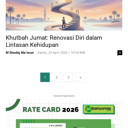
Khutbah Jumat: Renovasi Diri dalam
Lintasan Kehidupan
M Shodiq Ma'mun
-
Kamis, 23 April 2026 | 10:54 WIB
0
1
2
3
- Advertisement -