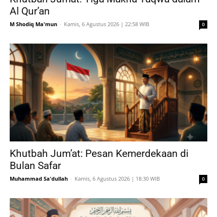
Al Qur’an
M Shodiq Ma'mun
-
Kamis, 6 Agustus 2026 | 22:58 WIB
0
Khutbah Jum’at: Pesan Kemerdekaan di
Bulan Safar
Muhammad Sa'dullah
-
Kamis, 6 Agustus 2026 | 18:30 WIB
0