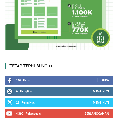
TETAP TERHUBUNG >>
250
Fans
SUKA
0
Pengikut
MENGIKUTI
28
Pengikut
MENGIKUTI
4,390
Pelanggan
BERLANGGANAN