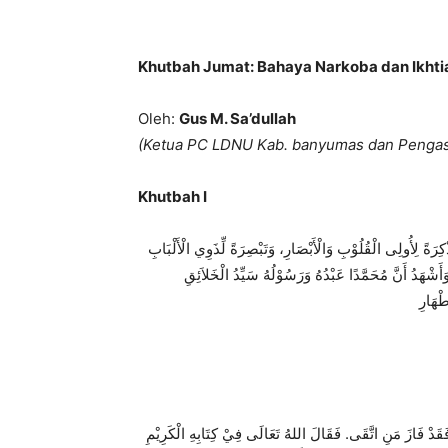
Khutbah Jumat: Bahaya Narkoba dan Ikht
Oleh:
Gus M. Sa’dullah
(Ketua PC LDNU Kab. banyumas dan Pengas
Khutbah I
َذْكِرَةً لِأُولِى الْقُلُوْبِ وَالْأَبْصَارِ، وَتَبْصِرَةً لِّذَوِي الْأَلْبَابِ
 وَأَشْهَدُ أَنَّ مُحَمَّدًا عَبْدُهُ وَرَسُوْلُهُ سَيِّدُ الْخَلاَئِقِ
فَقَدْ فَازَ مَنِ اتَّقَى. فَقَالَ اللهُ تَعَالَى فِيْ كِتَابِهِ الْكَرِيْمِ