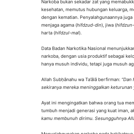
Narkoba bukan sekadar zat yang memabukka
kesehatan, memutus hubungan keluarga, me
dengan kematian. Penyalahgunaannya juga b
menjaga agama (
hifdzud-din
), jiwa (
hifdzun
harta (
hifdzul-mal
).
Data Badan Narkotika Nasional menunjukkan
narkoba, dengan usia produktif sebagai kel
hanya musuh individu, tetapi juga musuh a
Allah Subḥānahu wa Ta’ālā berfirman:
“Dan 
sekiranya mereka meninggalkan keturunan 
Ayat ini mengingatkan bahwa orang tua mem
tumbuh menjadi generasi yang kuat iman, ak
kamu membunuh dirimu. Sesungguhnya All
Menyalahgunakan narkoba pada hakikatnya