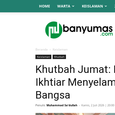
HOME
WARTA
KEISLAMAN
NU
Online
Banyumas
Beranda
Keislaman
Keislaman
Khutbah
Khutbah Jumat: 
Ikhtiar Menyela
Bangsa
Penulis
Muhammad Sa'dullah
-
Kamis, 2 Juli 2026 | 20:00