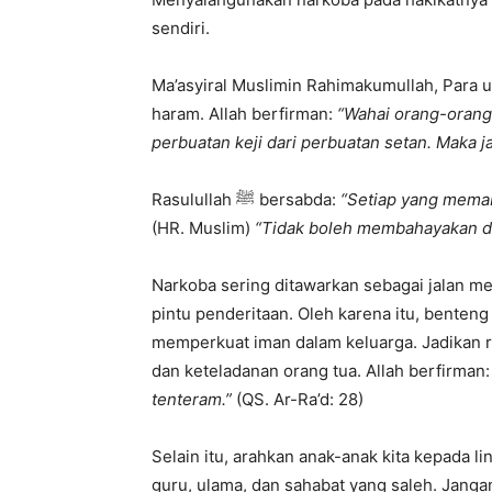
sendiri.
Ma’asyiral Muslimin Rahimakumullah, Para
haram. Allah berfirman:
“Wahai orang-oran
perbuatan keji dari perbuatan setan. Maka j
Rasulullah ﷺ bersabda:
“Setiap yang memab
(HR. Muslim)
“Tidak boleh membahayakan dir
Narkoba sering ditawarkan sebagai jalan m
pintu penderitaan. Oleh karena itu, bente
memperkuat iman dalam keluarga. Jadikan rum
dan keteladanan orang tua. Allah berfirman
tenteram.”
(QS. Ar-Ra’d: 28)
Selain itu, arahkan anak-anak kita kepada l
guru, ulama, dan sahabat yang saleh. Janga