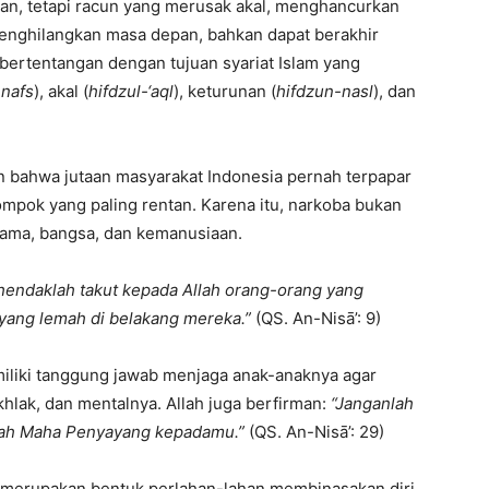
n, tetapi racun yang merusak akal, menghancurkan
nghilangkan masa depan, bahkan dapat berakhir
ertentangan dengan tujuan syariat Islam yang
-nafs
), akal (
hifdzul-‘aql
), keturunan (
hifdzun-nasl
), dan
 bahwa jutaan masyarakat Indonesia pernah terpapar
ompok yang paling rentan. Karena itu, narkoba bukan
gama, bangsa, dan kemanusiaan.
hendaklah takut kepada Allah orang-orang yang
yang lemah di belakang mereka.”
(QS. An-Nisā’: 9)
iliki tanggung jawab menjaga anak-anaknya agar
hlak, dan mentalnya. Allah juga berfirman:
“Janganlah
ah Maha Penyayang kepadamu.”
(QS. An-Nisā’: 29)
 merupakan bentuk perlahan-lahan membinasakan diri