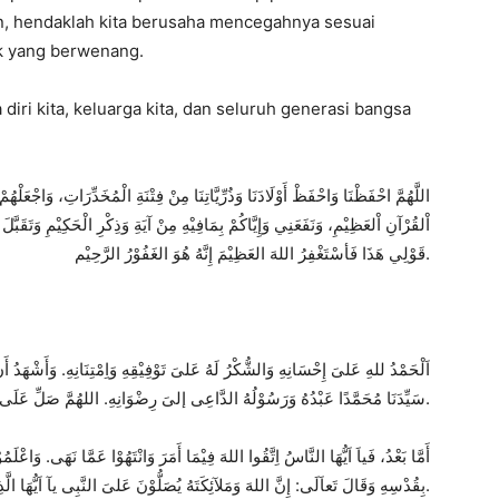
, hendaklah kita berusaha mencegahnya sesuai
k yang berwenang.
iri kita, keluarga kita, dan seluruh generasi bangsa
اللَّهُمَّ احْفَظْنَا وَاحْفَظْ أَوْلَادَنَا وَذُرِّيَّاتِنَا مِنْ فِتْنَةِ الْمُخَدِّرَاتِ، وَاجْع.
اْلقُرْآنِ اْلعَظِيْمِ، وَنَفَعَنِي وَإِيَّاكُمْ بِمَافِيْهِ مِنْ آيَةِ وَذِكْرِ الْحَكِيْمِ وَتَقَبَّلَ ال
م.
قَوْلِي هَذَا فَأس
ْتَغْفِرُ اللهَ العَظِيْمَ إِنَّهُ هُوَ الغَفُوْ
رُ الرَّحِيْ
اَلْحَمْدُ للهِ عَلىَ إِحْسَانِهِ وَالشُّكْرُ لَهُ عَلىَ تَوْفِيْقِهِ وَاِمْتِنَانِهِ. وَأَشْهَدُ أَ
كِثيْرًا.
سَيِّدَنَا مُحَمَّدًا عَبْدُهُ وَرَسُوْلُهُ الدَّاعِى إلىَ رِضْوَانِهِ. اللهُمَّ صَلِّ عَلَى سَي
أَمَّا بَعْدُ، فَياَ اَيُّهَا النَّاسُ اِتَّقُوا اللهَ فِيْمَا أَمَرَ وَانْتَهُوْا عَمَّا نَهَى. وَاعْلَمُوْ
إِنَّ اللهَ وَمَلآئِكَتَهُ يُصَلُّوْنَ عَلىَ النَّبِى يآ اَيُّهَا الَّذِيْنَ آمَنُوْا صَلُّوْا عَلَيْهِ وَسَلِّمُوْا تَسْلِيْمًا.
بِقُدْسِهِ وَقَالَ تَعاَلَى: