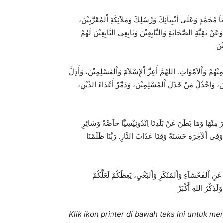
،
َةِ اْلمُقَرَّبِيْنَ
َّدٍ وَعَلَى اَنْبِيآئِكَ وَرُسُلِكَ وَمَلآئِك
ناَ مُحَم
َعَنْ بَقِيَّةِ الصَّحَابَةِ وَالتَّابِعِيْنَ وَتَابِعِي التَّابِعِيْنَ لَهُمْ
نْهُمْ وَاْلاَمْوَاتِ. اللهُمَّ أَعِزَّ اْلإِسْلاَمَ وَاْلمُسْلِمِيْنَ، وَأَذِلَّ
ْنَ، وَاخْذُلْ مَنْ خَذَلَ اْلمُسْلِمِيْنَ، وَدَمِّرْ أَعْدَاءَ الدِّيْنِ
َرَ م
ِنْهَا وَمَا بَطَنَ عَنْ بَلَدِنَا اِنْدُونِيْسِيَّا خآصَّةً وَسَائِرِ
َ وَفِى اْلآخِرَةِ حَسَنَةً وَقِنَا عَذَابَ النَّارِ. رَبَّنَا ظَلَمْنَا
 عَنِ اْلفَحْشآءِ وَاْلمُنْكَرِ وَاْلبَغْيِ، يَعِظُكُمْ لَعَلَّكُمْ
Klik ikon printer di bawah teks ini untuk 