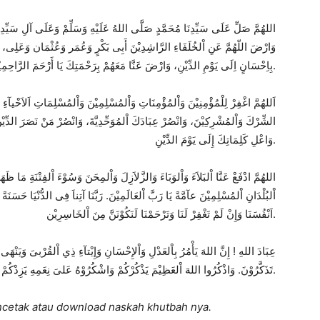
اللهُمَّ صَلِّ عَلَى سَيِّدِنَا مُحَ
مَّدٍ صَلَّى اللهُ عَلَيْهِ وَسَلِّمْ وَعَلَى آلِ سَيِّدِ
وَارْضَ اللّهُمَّ عَنِ اْلخُلَفَاءِ الرَّاشِدِيْنَ أَبِى بَكْرٍ وَعُمَر وَعُثْمَان وَعَلِى،
و
بِاِحْسَانٍ اِلَى يَوْمِ الدِّيْنِ، وَارْضَ عَنَّا مَعَهُمْ بِرَحْمَتِكَ يَا أَرْحَمَ الرَّاحِمِيْنَ.
اَللهُمَّ اغْفِرْ لِلْمُؤْمِنِيْنَ وَاْلمُؤْمِنَاتِ وَاْلمُسْلِمِيْنَ وَاْلمُسْلِمَاتِ اَلاَحْيآءِ مِ
الشِّرْكَ وَاْلمُشْرِكِيْنَ، وَانْصُرْ عِبَادَكَ اْلمُوَحِّدِيَّةَ، وَانْصُرْ مَنْ نَصَرَ الدِّي،
وَاعْلِ كَلِمَاتِكَ إِلَى يَوْمَ الدِّيْنِ.
الل
هُمَّ ادْفَعْ عَنَّا اْلبَلاَءَ وَاْلوَبَاءَ وَالزَّلاَزِلَ وَاْلمِحَنَ وَسُوْءَ اْلفِتْنَةِ مَا ظَه
اْلبُلْدَانِ اْلمُسْلِمِيْنَ عآمَّةً يَا رَبَّ اْلع
الَمِيْنَ. رَبَّنَا آتِناَ فِى الدُّنْيَا حَسَنَةً
إِنْ لَمْ تَغْفِرْ لَنَا وَتَرْحَمْنَا لَنَكُوْنَنَّ مِنَ اْلخَاسِرِيْن.
ا
َنْفُسَنَا وَ
عِبَادَ اللهِ ! إِنَّ اللهَ يَأْمُرُ بِاْلعَدْلِ وَاْلإِحْسَانِ وَإِيْتآءِ ذِي اْلقُرْبىَ وَيَنْهَى
تَذَكَّرُوْنَ. وَاذْكُرُوا اللهَ اْلعَظِيْمَ يَذْكُرْكُمْ وَاشْكُرُوْهُ عَلىَ نِعَمِهِ يَزِدْكُمْ وَلَذِكْرُ اللهِ أَكْبَرْ.
mencetak atau download naskah khutbah nya.