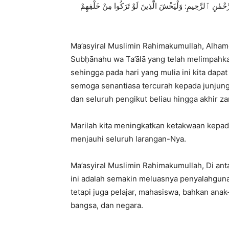
ّحْمٰنِ ٱلرَّحِيمِ: وَلْيَخْشَ الَّذِينَ لَوْ تَرَكُوا مِنْ خَلْفِهِمْ
Ma’asyiral Muslimin Rahimakumullah, Alhamdul
Subḥānahu wa Ta’ālā yang telah melimpahka
sehingga pada hari yang mulia ini kita dap
semoga senantiasa tercurah kepada junjungan kita Nabi Muh
dan seluruh pengikut beliau hingga akhir z
Marilah kita meningkatkan ketakwaan kepad
menjauhi seluruh larangan-Nya.
Ma’asyiral Muslimin Rahimakumullah, Di ant
ini adalah semakin meluasnya penyalahgun
tetapi juga pelajar, mahasiswa, bahkan an
bangsa, dan negara.