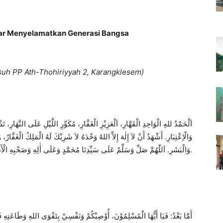
iar Menyelamatkan Generasi Bangsa
uh PP Ath-Thohiriyyah 2, Karangklesem)
اَلْحَمْدُ للهِ الْوَاحِدِ الْقَهَّارِ، اَلْعَزِيْزِ الْغَفَّارِ، مُكَوِّرِ اللَّيْلِ عَلَى النَّهَارِ، ت
وَالْاِعْتِبَارِ. أَشْهَدُ أَنْ لاَ إِلٰهَ إِلاَّ اللهُ وَحْدَهُ لاَ شَرِيْكَ لَهُ الْمَلِكُ الْغَفَّارُ،
وَالْبَشَرِ. اَللّٰهُمَّ صَلِّ وَسَلِّمْ عَلَى سَيِّدِنَا مُحَمَّدٍ وَعَلَى أٰلِهِ وَصَحْبِهِ الْأَطْهَارِ.
أَمَّا بَعْدُ: فَيَا أَيُّهَا الْمُسْلِمُوْنَ، أُوْصِيْكُمْ وَنَفْسِيْ بِتَقْوَى اللهِ وَطَاعَتِهِ 