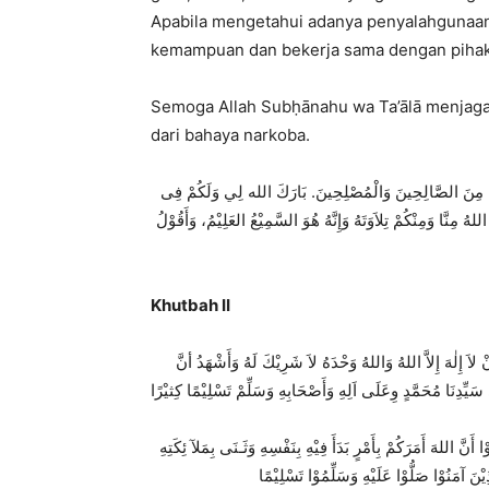
Apabila mengetahui adanya penyalahgunaan
kemampuan dan bekerja sama dengan piha
Semoga Allah Subḥānahu wa Ta’ālā menjaga d
dari bahaya narkoba.
َلْهُمْ مِنَ الصَّالِحِينَ وَالْمُصْلِحِينَ
بَارَكَ الله لِي وَلَكُمْ فِى
لهُ مِنَّا وَمِنْكُمْ تِلاَوَتَهُ وَإِنَّهُ ه
ُوَ السَّمِيْعُ العَلِيْمُ، وَأَقُوْلُ
Khutbah II
نْ لاَ
إِلٰ
هَ إِلاَّ اللهُ وَاللهُ وَحْدَهُ لاَ شَرِيْكَ لَهُ وَأَشْهَدُ أنَّ
ِّدِنَا مُحَمَّدٍ وِعَلَى اَلِهِ وَأَصْحَابِهِ وَسَلِّمْ تَسْلِيْمًا
ا أَنَّ اللهَ أَمَرَكُمْ بِأَمْرٍ بَدَأَ فِيْهِ بِنَفْسِهِ وَثَـنَى بِمَلآ ئِكَتِهِ