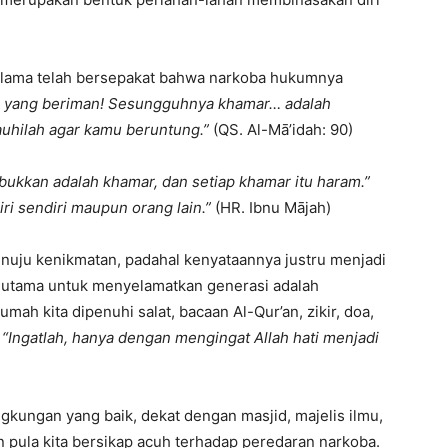
 ulama telah bersepakat bahwa narkoba hukumnya
g yang beriman! Sesungguhnya khamar… adalah
auhilah agar kamu beruntung.”
(QS. Al-Mā’idah: 90)
ukkan adalah khamar, dan setiap khamar itu haram.”
i sendiri maupun orang lain.”
(HR. Ibnu Mājah)
enuju kenikmatan, padahal kenyataannya justru menjadi
ng utama untuk menyelamatkan generasi adalah
ah kita dipenuhi salat, bacaan Al-Qur’an, zikir, doa,
:
“Ingatlah, hanya dengan mengingat Allah hati menjadi
ingkungan yang baik, dekat dengan masjid, majelis ilmu,
n pula kita bersikap acuh terhadap peredaran narkoba.