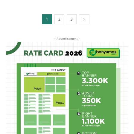
1
2
3
- Advertisement -