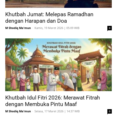
Khutbah Jumat: Melepas Ramadhan
dengan Harapan dan Doa
M Shodiq Ma'mun
-
Kamis, 19 Maret 2026 | 05:09 WIB
0
Khutbah Idul Fitri 2026: Merawat Fitrah
dengan Membuka Pintu Maaf
M Shodiq Ma'mun
-
Selasa, 17 Maret 2026 | 14:37 WIB
0