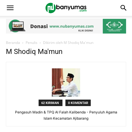
Beranda
Penulis
Dikirim oleh M Shodiq Ma'mun
M Shodiq Ma'mun
62 KIRIMAN
0 KOMENTAR
Pengasuh Madin & TPQ Al Falah Kalibenda - Penyuluh Agama
Islam Kecamatan Ajibarang