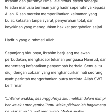
Ibrahim dan putranya Ismail
alaihimas-salam
sebagai
teladan manusia beriman yang hadir sepenuhnya kepada
Allah. Kisah mereka memperlihatkan keimanan yang
bulat: ketaatan tanpa syarat, penyerahan total, dan
keyakinan yang meneguhkan hakikat pengabdian sejati.
Hadirin yang dirahmati Allah,
Sepanjang hidupnya, Ibrahim berjuang melawan
perbudakan, menghadapi tekanan penguasa Namrud, dan
menentang kefanatikan penyembah berhala. Semua itu
diuji dengan cobaan yang menghancurkan hati seorang
ayah: perintah mengorbankan putra tercinta. Allah SWT
berfirman:
“…Wahai anakku, sesungguhnya aku melihat dalam mimpi
bahwa aku menyembelihmu. Maka pikirkanlah bagaimana
pendapatmu.’ Ismail menjawab: ‘Wahai ayahku,