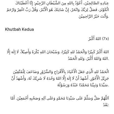
عِبَادِهِ الصَّالِحِيْنَ، أَعُوْذُ بِاللهِ مِنَ الشَّيْطَانِ الرَّجِيْمِ: إِنَّا أَعْطَيْنَاكَ
الْكَوْثَرَ، فَصَلِّ لِرَبِّكَ وَانْحَرْ، إِنَّ شَانِئَكَ هُوَ الْأَبْتَرُ، وَقُلْ رَبِّ اغْفِرْ وَارْحَمْ
وَأَنْتَ خَيْرُ الرَّاحِمِيْنَ.
Khutbah Kedua
اللهُ أَكْبَرُ (7x)
اللهُ أَكْبَرُ كَبِيْرًا وَالْحَمْدُ للهِ كَثِيْرًا، وَسُبْحَانَ اللهِ بُكْرَةً وَأَصِيْلاً، لَا إِلٰهَ إِلَّا
اللهُ وَاللهُ أَكْبَرُ، وَللهِ الْحَمْدُ.
الْحَمْدُ للهِ الَّذِي جَعَلَ الْأَعْيَادَ بِالْأَفْرَاحِ وَالسُّرُوْرِ وَضَاعَفَ لِلْمُتَّقِيْنَ
جَزِيْلَ الْأُجُوْرِ. أَشْهَدُ أَنْ لَا إِلٰهَ إِلَّا اللهُ وَحْدَهُ لَا شَرِيْكَ لَهُ، وَأَشْهَدُ أَنَّ
سَيِّدَنَا وَنَبِيَّنَا مُحَمَّدًا عَبْدُهُ وَرَسُوْلُهُ.
اَللَّهُمَّ صَلِّ وَسَلِّمْ عَلَى سَيِّدِنَا مُحَمَّدٍ وَعَلَى آلِهِ وَصَحْبِهِ أَجْمَعِيْنَ. أَمَّا
بَعْدُ: