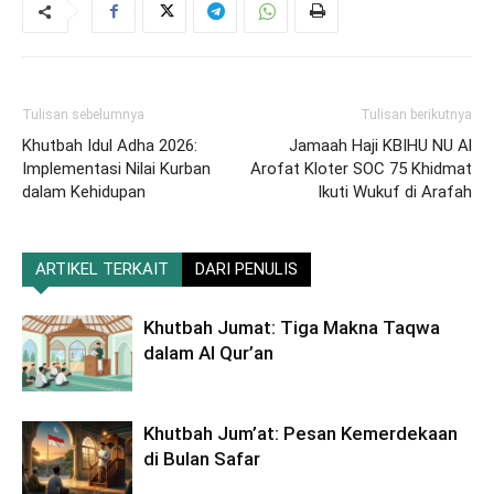
Tulisan sebelumnya
Tulisan berikutnya
Khutbah Idul Adha 2026:
Jamaah Haji KBIHU NU Al
Implementasi Nilai Kurban
Arofat Kloter SOC 75 Khidmat
dalam Kehidupan
Ikuti Wukuf di Arafah
ARTIKEL TERKAIT
DARI PENULIS
Khutbah Jumat: Tiga Makna Taqwa
dalam Al Qur’an
Khutbah Jum’at: Pesan Kemerdekaan
di Bulan Safar