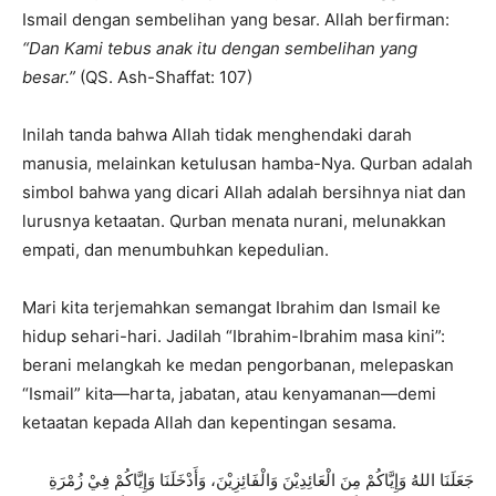
Ismail dengan sembelihan yang besar. Allah berfirman:
“Dan Kami tebus anak itu dengan sembelihan yang
besar.”
(QS. Ash-Shaffat: 107)
Inilah tanda bahwa Allah tidak menghendaki darah
manusia, melainkan ketulusan hamba-Nya. Qurban adalah
simbol bahwa yang dicari Allah adalah bersihnya niat dan
lurusnya ketaatan. Qurban menata nurani, melunakkan
empati, dan menumbuhkan kepedulian.
Mari kita terjemahkan semangat Ibrahim dan Ismail ke
hidup sehari-hari. Jadilah “Ibrahim-Ibrahim masa kini”:
berani melangkah ke medan pengorbanan, melepaskan
“Ismail” kita—harta, jabatan, atau kenyamanan—demi
ketaatan kepada Allah dan kepentingan sesama.
جَعَلَنَا اللهُ وَإِيَّاكُمْ مِنَ الْعَائِدِيْنَ وَالْفَائِزِيْنَ، وَأَدْخَلَنَا وَإِيَّاكُمْ فِيْ زُمْرَةِ