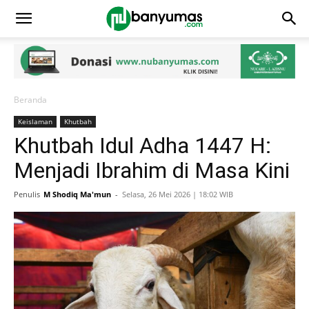
Beranda
Keislaman
Khutbah
Khutbah Idul Adha 1447 H:
Menjadi Ibrahim di Masa Kini
Penulis
M Shodiq Ma'mun
-
Selasa, 26 Mei 2026 | 18:02 WIB