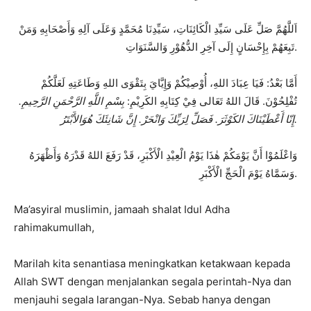
اَللَّهُمَّ صَلِّ عَلَى سَيِّدِ الْكَائِنَاتِ، سَيِّدِنَا مُحَمَّدٍ وَعَلَى آلِهِ وَأَصْحَابِهِ وَمَنْ
تَبِعَهُمْ بِإِحْسَانٍ إِلَى آخِرِ الدُّهُوْرِ وَالسَّنَوَاتِ.
أَمَّا بَعْدُ: فَيَا عِبَادَ اللهِ، أُوْصِيْكُمْ وَإِيَّايَ بِتَقْوَى اللهِ وَطَاعَتِهِ لَعَلَّكُمْ
تُفْلِحُوْنَ. قَالَ اللهُ تَعَالى فِيْ كِتَابِهِ الكَرِيْمِ:
بِسْمِ اللَّهِ الرَّحْمَنِ الرَّحِيمِ.
إِنّا أَعْطَيْنَاكَ الكَوْثَرَ. فَصَلِّ لِرَبِّكَ وَانْحَرْ. إِنَّ شَانِئَكَ هُوَالأَبْتَرُ.
وَاعْلَمُوْا أَنَّ يَوْمَكُمْ هٰذَا يَوْمُ الْعِيْدِ الْأَكْبَرِ، قَدْ رَفَعَ اللهُ قَدْرَهُ وَأَظْهَرَهُ
وَسَمَّاهُ يَوْمَ الْحَجِّ الْأَكْبَرِ.
Ma’asyiral muslimin, jamaah shalat Idul Adha
rahimakumullah,
Marilah kita senantiasa meningkatkan ketakwaan kepada
Allah SWT dengan menjalankan segala perintah-Nya dan
menjauhi segala larangan-Nya. Sebab hanya dengan