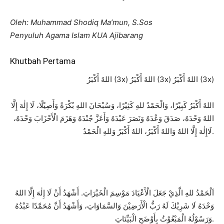
Oleh: Muhammad Shodiq Ma’mun, S.Sos
Penyuluh Agama Islam KUA Ajibarang
Khutbah Pertama
اللهُ أَكْبَرُ (3x) اللهُ أَكْبَرُ (3x) اللهُ أَكْبَرُ (3x)
اللهُ أَكْبَرُ كَبِيْرًا، وَالْحَمْدُ للهِ كَثِيْرًا، وَسُبْحَانَ اللهِ بُكْرَةً وَأَصِيْلًا، لَا إِلٰهَ إِلَّا
اللهُ وَحْدَهُ، صَدَقَ وَعْدَهُ وَنَصَرَ عَبْدَهُ وَأَعَزَّ جُنْدَهُ وَهَزَمَ الْأَحْزَابَ وَحْدَهُ،
لَاإِلٰهَ إِلَّا اللهُ وَاللهُ أَكْبَرُ، اللهُ أَكْبَرُ وَللهِ الْحَمْدُ.
اَلْحَمْدُ للهِ الَّذِيْ جَعَلَ الْأَعْيَادَ مَوْسِمَ الْخَيْرَاتِ. أَشْهَدُ أَنْ لَا إِلٰهَ إِلَّا اللهُ
وَحْدَهُ لَا شَرِيْكَ لَهُ رَبُّ الْأَرَضِيْنَ وَالسَّمَاوَاتِ، وَأَشْهَدُ أَنَّ مُحَمَّدًا عَبْدُهُ
وَرَسُوْلُهُ الْمَبْعُوْثُ بِأَوْضَحِ الْبَيِّنَاتِ.