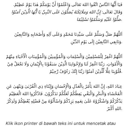
فَيَا أَيُّهَا النَّاسُ اتَّقُوا اللهَ تَعَالَى وَاعْلَمُوْا أَنَّ يَوْمَكُمْ هٰذَا يَوْمٌ عَظِيْمٌ.
وَقَالَ تَعَالَى:
إِنَّ اللهَ وَمَلَائِكَتَهُ يُصَلُّوْنَ عَلَى النَّبِيِّ يَا أَيُّهَا الَّذِيْنَ آمَنُوْا
صَلُّوْا عَلَيْهِ وَسَلِّمُوْا تَسْلِيْمًا.
اَللَّهُمَّ صَلِّ وَسَلِّمْ عَلَى سَيِّدِنَا مُحَمَّدٍ وَعَلَى آلِهِ وَأَصْحَابِهِ وَالتَّابِعِيْنَ
وَتَابِعِي التَّابِعِيْنَ إِلَى يَوْمِ الدِّيْنِ.
اَللَّهُمَّ اغْفِرْ لِلْمُسْلِمِيْنَ وَالْسْلِمَاتِ وَالْمُؤْمِنِيْنَ وَالْمُؤْمِنَاتِ الْأَحْيَاءِ مِنْهُمْ
وَالْأَمْوَاتِ. رَبَّنَا اغْفِرْ لَنَا وَلِإِخْوَانِنَا الَّذِيْنَ سَبَقُوْنَا بِالْإِيْمَانِ وَلَا تَجْعَلْ فِيْ
قُلُوْبِنَا غِلًّا لِّلَّذِيْنَ آمَنُوْا رَبَّنَا إِنَّكَ رَءُوْفٌ رَّحِيْمٌ.
عِبَادَ اللهِ، إِنَّ اللهَ يَأْمُرُ بِالْعَدْلِ وَالْإِحْسَانِ وَإِيْتَاءِ ذِي الْقُرْبَىٰ وَيَنْهَىٰ عَنِ
الْفَحْشَاءِ وَالْنكَرِ وَالْبَغْيِ يَعِظُكُمْ لَعَلَّكُمْ تَذَكَّرُوْنَ. فَاذْكُرُوا اللهَ الْعَظِيْمَ
يَذْكُرْكُمْ وَاشْكُرُوْهُ عَلَىٰ نِعَمِهِ يَزِدْكُمْ وَاسْأَلُوْهُ مِنْ فَضْلِهِ يُعْطِكُمْ وَلَذِكْرُ
اللهِ أَكْبَرُ.
Klik ikon printer di bawah teks ini untuk mencetak atau