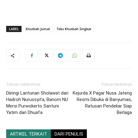
LABEL
Khutbah Jumat
Teks Khutbah Singkat
Tulisan sebelumnya
Tulisan berikutnya
Diiringi Lantunan Sholawat dari
Kejurda X Pagar Nusa Jateng
Hadroh Nurussyifa, Banom NU
Resmi Dibuka di Banyumas,
Mersi Purwokerto Santuni
Ratusan Pendekar Siap
Yatim dan Dhuafa
Berlaga
ARTIKEL TERKAIT
DARI PENULIS