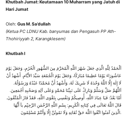
Khutbah Jumat: Keutamaan 10 Muharram yang Jatuh di
Hari Jumat
Oleh:
Gus M. Sa’dullah
(Ketua PC LDNU Kab. banyumas dan Pengasuh PP Ath-
Thohiriyyah 2, Karangklesem)
Khutbah I
اَلْحَمْدُ لِلَّهِ الَّذِي جَعَلَ شَهْرَ اللَّهِ اَلْمُحَرَّمَ مِنَ الشُّهُورِ الْحُرُمِ، وَجَعَلَ يَوْمَ
عَاشُورَاءَ يَوْمًا عَظِيمًا مُبَارَكًا، وَجَعَلَ يَوْمَ الْجُمُعَةِ سَيِّدَ الأَيَّامِ. أَشْهَدُ أَنْ
لَا إِلٰهَ إِلَّا اللَّهُ وَحْدَهُ لَا شَرِيكَ لَهُ، وَأَشْهَدُ أَنَّ مُحَمَّدًا عَبْدُهُ وَرَسُوْلُهُ.
اَللَّهُمَّ صَلِّ وَسَلِّمْ وَبَارِكْ عَلَى نَبِيِّنَا مُحَمَّدٍ وَعَلَى آلِهِ وَصَحْبِهِ أَجْمَعِينَ.
أَمَّا بَعْدُ: فَيَا عِبَادَ اللَّهِ، أُوصِيكُمْ وَنَفْسِي بِتَقْوَى اللَّهِ، فَقَدْ فَازَ الْمُتَّقُونَ.
قَالَ اللَّهُ تَعَالَى فِي كِتَابِهِ الْكَرِيمِ: بِسْمِ اللَّهِ الرَّحْمٰنِ الرَّحِيِْم يآ أَيُّهَا
الَّذِينَ آمَنُوا اتَّقُوا اللَّهَ حَقَّ تُقَاتِهِ وَلَا تَمُوتُنَّ إِلَّا وَأَنْتُمْ مُسْلِمُونَ.