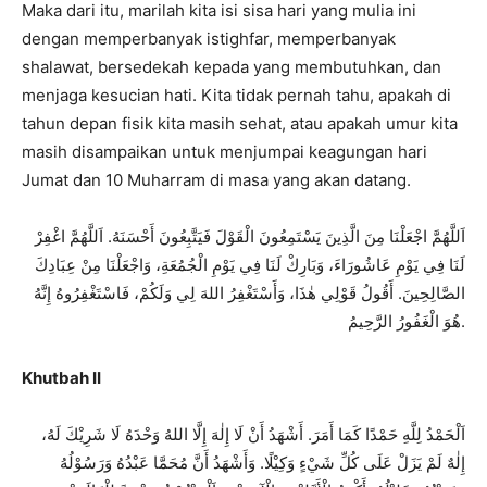
Maka dari itu, marilah kita isi sisa hari yang mulia ini
dengan memperbanyak istighfar, memperbanyak
shalawat, bersedekah kepada yang membutuhkan, dan
menjaga kesucian hati. Kita tidak pernah tahu, apakah di
tahun depan fisik kita masih sehat, atau apakah umur kita
masih disampaikan untuk menjumpai keagungan hari
Jumat dan 10 Muharram di masa yang akan datang.
اَللَّهُمَّ اجْعَلْنَا مِنَ الَّذِينَ يَسْتَمِعُونَ الْقَوْلَ فَيَتَّبِعُونَ أَحْسَنَهُ. اَللَّهُمَّ اغْفِرْ
لَنَا فِي يَوْمِ عَاشُورَاءَ، وَبَارِكْ لَنَا فِي يَوْمِ الْجُمُعَةِ، وَاجْعَلْنَا مِنْ عِبَادِكَ
الصَّالِحِينَ. أَقُولُ قَوْلِي هٰذَا، وَأَسْتَغْفِرُ اللهَ لِي وَلَكُمْ، فَاسْتَغْفِرُوهُ إِنَّهُ
هُوَ الْغَفُورُ الرَّحِيمُ.
Khutbah II
اَلْحَمْدُ لِلَّهِ حَمْدًا كَمَا أَمَرَ. أَشْهَدُ أَنْ لَا إِلٰهَ إِلَّا اللهُ وَحْدَهُ لَا شَرِيْكَ لَهُ،
إِلٰهٌ لَمْ يَزَلْ عَلَى كُلِّ شَيْءٍ وَكِيْلًا. وَأَشْهَدُ أَنَّ مُحَمَّا عَبْدُهُ وَرَسُوْلُهُ