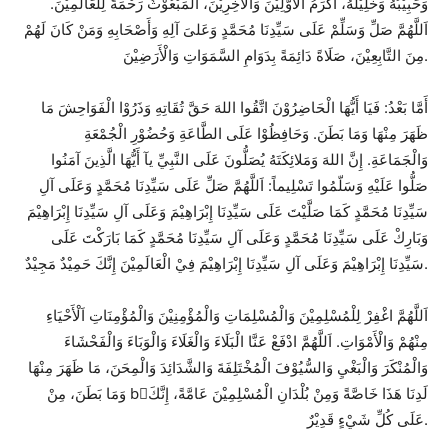
وَحَبِيْبُهُ وَخَلِيْلُهُ، أَكْرَمُ الْأَوَّلِيْنَ وَالْآخِرِيْنَ، اَلْمَبْعُوْثُ رَحْمَةً لِلْعَالَمِيْنَ.
اَللَّهُمَّ صَلِّ وَسَلِّمْ عَلَى سَيِّدِنَا مُحَمَّدٍ وَعَلىَ آلِهِ وَأَصْحَابِهِ وَمَنْ كَانَ لَهُمْ
مِنَ التَّابِعِيْنَ، صَلَاةً دَائِمَةً بِدَوَامِ السَّمَوَاتِ وَالْأَرَضِيْنَ.
أَمَّا بَعْدُ: فَيَا أَيُّهَا الْحَاضِرُوْنَ اتَّقُوا اللهَ حَقَّ تُقَاتِهِ وَذَرُوْا الْفَوَاحِشَ مَا
ظَهَرَ مِنْهَا وَمَا بَطَنَ. وَحَافِظُوْا عَلَى الطَّاعَةِ وَحُضُوْرِ الْجُمْعَةِ
وَالْجَمَاعَةِ. إِنَّ اللهَ وَمَلائِكَتَهُ يُصَلُّونَ عَلَى النَّبِيِّ يآ أَيُّهَا الَّذِينَ آمَنُوا
صَلُّوا عَلَيْهِ وَسَلّمُوا تَسْلِيماً:
اَللَّهُمَّ صَلِّ عَلَى سَيِّدِنَا مُحَمَّدٍ وَعَلَى آلِ
سَيِّدِنَا مُحَمَّدٍ كَمَا صَلَّيْتَ عَلَى سَيِّدِنَا إِبْرَاهِيْمَ وَعَلَى آلِ سَيِّدِنَا إِبْرَاهِيْمَ
وَبَارِكْ عَلَى سَيِّدِنَا مُحَمَّدٍ وَعَلَى آلِ سَيِّدِنَا مُحَمَّدٍ كَمَا بَارَكْتَ عَلَى
فِيْ الْعَالَمِيْنَ إِنَّكَ حَمِيْدٌ مَجِيْدٌ.
سَيِّد
ِنَا إِبْرَاهِيْمَ وَعَلَى آلِ سَيِّدِنَا إِب
ْرَاهِيْمَ
اَللَّهُمَّ اغْفِرْ لِلْمُسْلِمِيْنَ وَالْمُسْلِمَاتِ وَالْمُؤْمِنِيْنَ وَالْمُؤْمِنَاتِ اَلْأَحْيَاءِ
مِنْهُمْ وَالْأَمْوَاتِ. اَللَّهُمَّ ادْفَعْ عَنَّا الْبَلَاءَ وَالْغَلَاءَ وَالْوَبَاءَ وَالْفَحْشَاءَ
وَالْمُنْكَرَ وَالْبَغْيِ وَالسُّيُوْفَ الْمُخْتَلِفَةَ وَالشَّدَائِدَ وَالْمِحَنَ، مَا ظَهَرَ مِنْهَا
وَمَا بَطَنَ، مِنْ bَلَدِنَا هَذَا خَاصَّةً وَمِنْ بُلْدَانِ الْمُسْلِمِيْنَ عَامَّةً، إِنَّكَ
عَلَى كُلِّ شَيْءٍ قَدِيْرٌ.