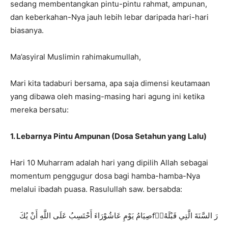
sedang membentangkan pintu-pintu rahmat, ampunan,
dan keberkahan-Nya jauh lebih lebar daripada hari-hari
biasanya.
Ma’asyiral Muslimin rahimakumullah,
Mari kita tadaburi bersama, apa saja dimensi keutamaan
yang dibawa oleh masing-masing hari agung ini ketika
mereka bersatu:
1. Lebarnya Pintu Ampunan (Dosa Setahun yang Lalu)
Hari 10 Muharram adalah hari yang dipilih Allah sebagai
momentum penggugur dosa bagi hamba-hamba-Nya
melalui ibadah puasa. Rasulullah saw. bersabda:
صِيَامُ يَوْمِ عَاشُوْرَاءَ أَحْتَسِبُ عَلَى اللَّهِ أَنْ يُكَfِّرَ السَّنَةَ الَّتِي قَبْلَهُ