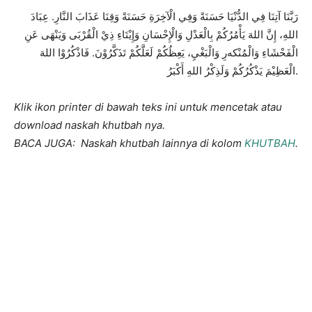
رَبَّنَا آتِنَا فِي الدُّنْيَا حَسَنَةً وَفِي الْآخِرَةِ حَسَنَةً وَقِنَا عَذَابَ النَّارِ. عِبَادَ
اللهِ، إِنَّ اللهَ يَأْمُرُكُمْ بِالْعَدْلِ وَالْإِحْسَانِ وَإِيْتَاءِ ذِيْ الْقُرْبَى وَيَنْهَى عَنِ
الْفَحْشَاءِ وَالْمُنْكەرِ وَالْبَغْيِ، يَعِظُكُمْ لَعَلَّكُمْ تَذَكَّرُوْنَ. فَاذْكُرُوْا اللهَ
الْعَظِيْمَ يَذْكُرُكُمْ وَلَذِكْرُ اللهِ أَكْبَرُ.
Klik ikon printer di bawah teks ini untuk mencetak atau
download naskah khutbah nya.
BACA JUGA: Naskah khutbah lainnya di kolom
KHUTBAH
.