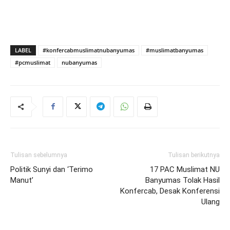
LABEL
#konfercabmuslimatnubanyumas
#muslimatbanyumas
#pcmuslimat
nubanyumas
Tulisan sebelumnya
Tulisan berikutnya
Politik Sunyi dan ‘Terimo
17 PAC Muslimat NU
Manut’
Banyumas Tolak Hasil
Konfercab, Desak Konferensi
Ulang