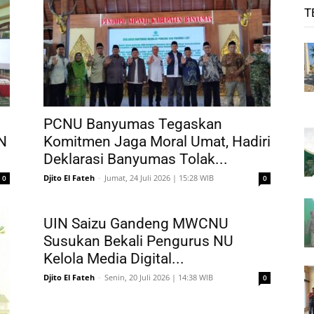
T
PCNU Banyumas Tegaskan
N
Komitmen Jaga Moral Umat, Hadiri
Deklarasi Banyumas Tolak...
Djito El Fateh
-
Jumat, 24 Juli 2026 | 15:28 WIB
0
0
UIN Saizu Gandeng MWCNU
Susukan Bekali Pengurus NU
Kelola Media Digital...
Djito El Fateh
-
Senin, 20 Juli 2026 | 14:38 WIB
0