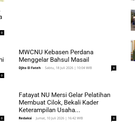
.
a
0
MWCNU Kebasen Perdana
mi
Menggelar Bahsul Masail
Djito El Fateh
-
Sabtu, 18 Juli 2026 | 10:04 WIB
0
0
Fatayat NU Mersi Gelar Pelatihan
Membuat Cilok, Bekali Kader
Keterampilan Usaha...
Redaksi
-
Jumat, 10 Juli 2026 | 16:42 WIB
0
0