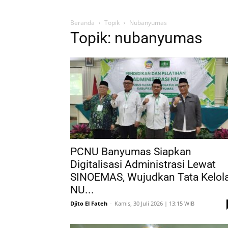
Beranda
Topik
Nubanyumas
Topik: nubanyumas
PCNU Banyumas Siapkan
Digitalisasi Administrasi Lewat
SINOEMAS, Wujudkan Tata Kelol
NU...
Djito El Fateh
-
Kamis, 30 Juli 2026 | 13:15 WIB