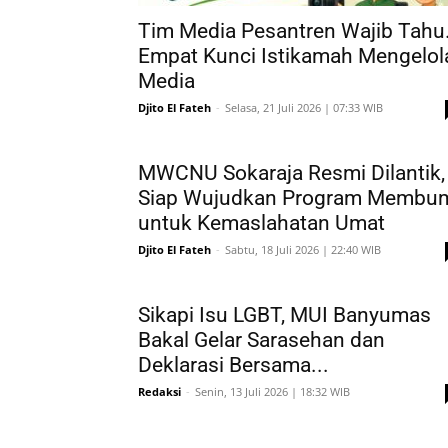
Tim Media Pesantren Wajib Tahu
Empat Kunci Istikamah Mengelol
Media
Djito El Fateh
-
Selasa, 21 Juli 2026 | 07:33 WIB
MWCNU Sokaraja Resmi Dilantik,
Siap Wujudkan Program Membu
untuk Kemaslahatan Umat
Djito El Fateh
-
Sabtu, 18 Juli 2026 | 22:40 WIB
Sikapi Isu LGBT, MUI Banyumas
Bakal Gelar Sarasehan dan
Deklarasi Bersama...
Redaksi
-
Senin, 13 Juli 2026 | 18:32 WIB