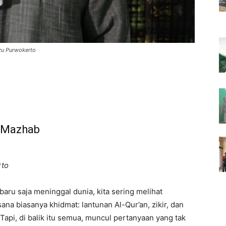
izu Purwokerto
4 Mazhab
rto
aru saja meninggal dunia, kita sering melihat
na biasanya khidmat: lantunan Al-Qur’an, zikir, dan
pi, di balik itu semua, muncul pertanyaan yang tak