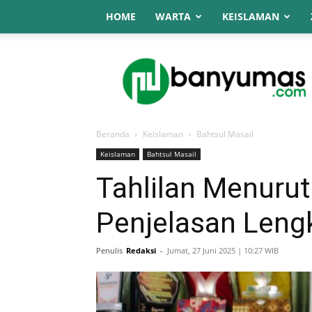
HOME
WARTA
KEISLAMAN
NU
Online
Banyumas
Beranda
Keislaman
Bahtsul Masail
Keislaman
Bahtsul Masail
Tahlilan Menuru
Penjelasan Leng
Penulis
Redaksi
-
Jumat, 27 Juni 2025 | 10:27 WIB