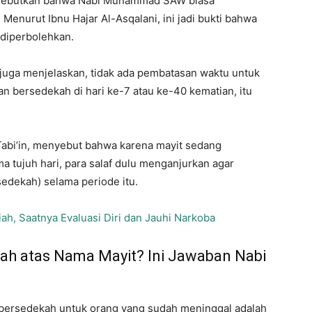
disebutkan bahwa Nabi Muhammad SAW biasa
Menurut Ibnu Hajar Al-Asqalani, ini jadi bukti bahwa
 diperbolehkan.
juga menjelaskan, tidak ada pembatasan waktu untuk
n bersedekah di hari ke-7 atau ke-40 kematian, itu
abi’in, menyebut bahwa karena mayit sedang
 tujuh hari, para salaf dulu menganjurkan agar
edekah) selama periode itu.
ah, Saatnya Evaluasi Diri dan Jauhi Narkoba
h atas Nama Mayit? Ini Jawaban Nabi
: bersedekah untuk orang yang sudah meninggal adalah