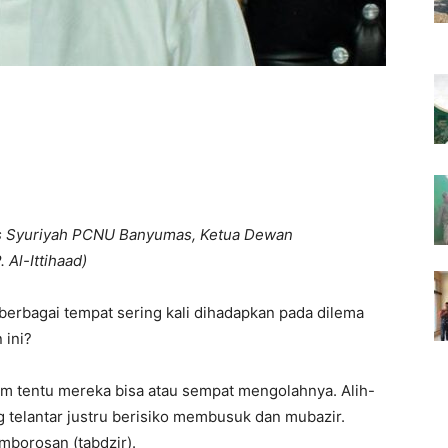
is Syuriyah PCNU Banyumas, Ketua Dewan
Al-Ittihaad)
i berbagai tempat sering kali dihadapkan pada dilema
 ini?
um tentu mereka bisa atau sempat mengolahnya. Alih-
g telantar justru berisiko membusuk dan mubazir.
mborosan (tabdzir).