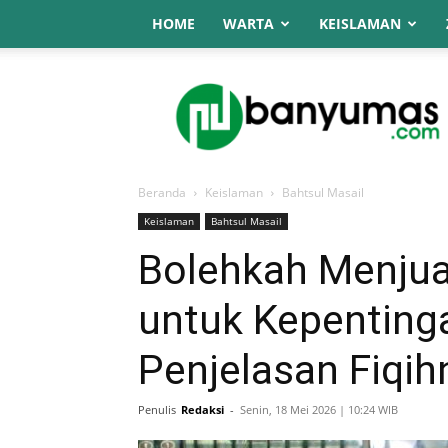
HOME
WARTA
KEISLAMAN
NU
Online
Banyumas
Beranda
Keislaman
Bahtsul Masail
Keislaman
Bahtsul Masail
Bolehkah Menjua
untuk Kepentinga
Penjelasan Fiqih
Penulis
Redaksi
-
Senin, 18 Mei 2026 | 10:24 WIB