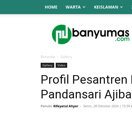
HOME
WARTA
KEISLAMAN
NU
Online
Banyumas
Beranda
Gallery
Gallery
Video
Profil Pesantren 
Pandansari Ajib
Penulis
Kifayatul Ahyar
-
Senin, 28 Oktober 2024 | 15:39 