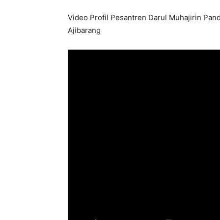
Video Profil Pesantren Darul Muhajirin Pan
Ajibarang