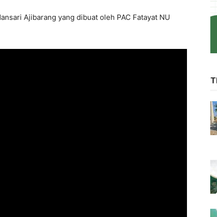
dansari Ajibarang yang dibuat oleh PAC Fatayat NU
T