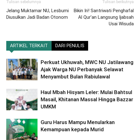
Tulisan sebelumnya
Tulisan berikutnya
Jelang Muktamar NU, Lesbumi
Bikin Iri! Santriwati Penghafal
Diusulkan Jadi Badan Otonom
Al Qur’an Langsung Ijabsah
Usai Wisuda
ARTIKEL TERKAIT
DARI PENULIS
Perkuat Ukhuwah, MWC NU Jatilawang
Ajak Warga NU Perbanyak Selawat
Menyambut Bulan Rabiulawal
Haul Mbah Hisyam Leler: Mulai Bahtsul
Masail, Khitanan Massal Hingga Bazzar
UMKM
Guru Harus Mampu Menularkan
Kemampuan kepada Murid