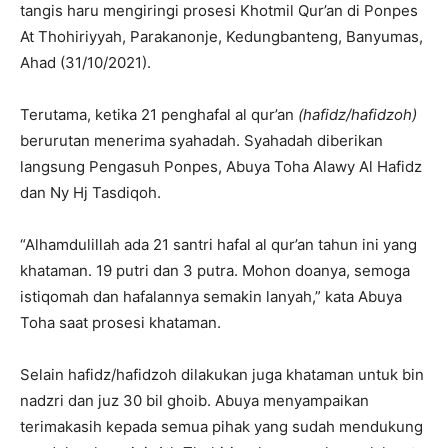
tangis haru mengiringi prosesi Khotmil Qur’an di Ponpes
At Thohiriyyah, Parakanonje, Kedungbanteng, Banyumas,
Ahad (31/10/2021).
Terutama, ketika 21 penghafal al qur’an
(hafidz/hafidzoh)
berurutan menerima syahadah. Syahadah diberikan
langsung Pengasuh Ponpes, Abuya Toha Alawy Al Hafidz
dan Ny Hj Tasdiqoh.
“Alhamdulillah ada 21 santri hafal al qur’an tahun ini yang
khataman. 19 putri dan 3 putra. Mohon doanya, semoga
istiqomah dan hafalannya semakin lanyah,” kata Abuya
Toha saat prosesi khataman.
Selain hafidz/hafidzoh dilakukan juga khataman untuk bin
nadzri dan juz 30 bil ghoib. Abuya menyampaikan
terimakasih kepada semua pihak yang sudah mendukung