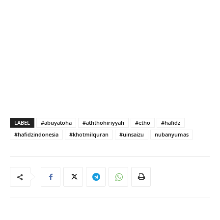
LABEL
#abuyatoha
#aththohiriyyah
#etho
#hafidz
#hafidzindonesia
#khotmilquran
#uinsaizu
nubanyumas