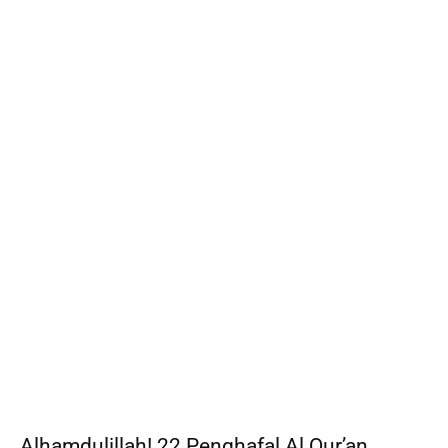
Alhamdulillah! 22 Penghafal Al Qur’an