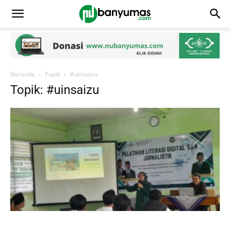
Beranda
Topik
#uinsaizu
Topik: #uinsaizu