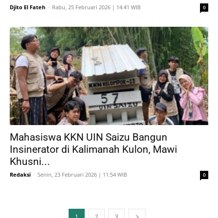
Djito El Fateh
-
Rabu, 25 Februari 2026 | 14:41 WIB
0
Mahasiswa KKN UIN Saizu Bangun
Insinerator di Kalimanah Kulon, Mawi
Khusni...
Redaksi
-
Senin, 23 Februari 2026 | 11:54 WIB
0
1
2
3