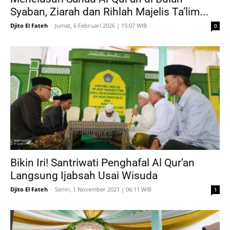
Syaban, Ziarah dan Rihlah Majelis Ta’lim...
Djito El Fateh
-
Jumat, 6 Februari 2026 | 15:07 WIB
0
Bikin Iri! Santriwati Penghafal Al Qur’an
Langsung Ijabsah Usai Wisuda
Djito El Fateh
-
Senin, 1 November 2021 | 06:11 WIB
1