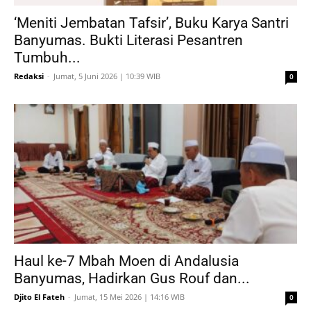
‘Meniti Jembatan Tafsir’, Buku Karya Santri
Banyumas. Bukti Literasi Pesantren
Tumbuh...
Redaksi
-
Jumat, 5 Juni 2026 | 10:39 WIB
0
Haul ke-7 Mbah Moen di Andalusia
Banyumas, Hadirkan Gus Rouf dan...
Djito El Fateh
-
Jumat, 15 Mei 2026 | 14:16 WIB
0