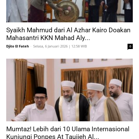
Syaikh Mahmud dari Al Azhar Kairo Doakan
Mahasantri KKN Mahad Aly...
Djito El Fateh
-
Selasa, 6 Januari 2026 | 12:58 WIB
0
Mumtaz! Lebih dari 10 Ulama Internasional
Kunjungi Ponpes At Taujieh Al...