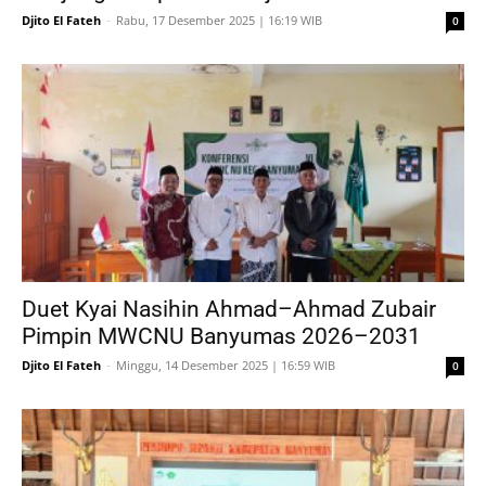
Djito El Fateh
-
Rabu, 17 Desember 2025 | 16:19 WIB
0
Duet Kyai Nasihin Ahmad–Ahmad Zubair
Pimpin MWCNU Banyumas 2026–2031
Djito El Fateh
-
Minggu, 14 Desember 2025 | 16:59 WIB
0