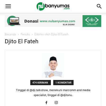
Beranda
Penulis
Dikirim oleh Djito El Fateh
Djito El Fateh
474 KIRIMAN
1 KOMENTAR
Tinggal di @dji.talkshow, menekuni marcomm and media
specialist, tinggal di @djitonu.