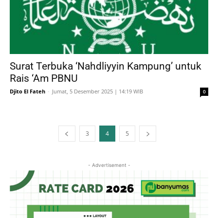
Surat Terbuka ‘Nahdliyyin Kampung’ untuk
Rais ‘Am PBNU
Djito El Fateh
-
Jumat, 5 Desember 2025 | 14:19 WIB
0
3
4
5
- Advertisement -