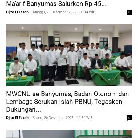
Ma’arif Banyumas Salurkan Rp 45...
Djito El Fateh
-
Minggu, 21 Desember 2025 | 08:14 WIB
0
MWCNU se-Banyumas, Badan Otonom dan
Lembaga Serukan Islah PBNU, Tegaskan
Dukungan...
Djito El Fateh
-
Sabtu, 20 Desember 2025 | 11:34 WIB
0