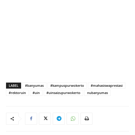
LABEL
#banyumas
#kampuspurwokerto
#mahasiswaprestasi
#rektoruin
#uin
#uinsaizupurwokerto
nubanyumas