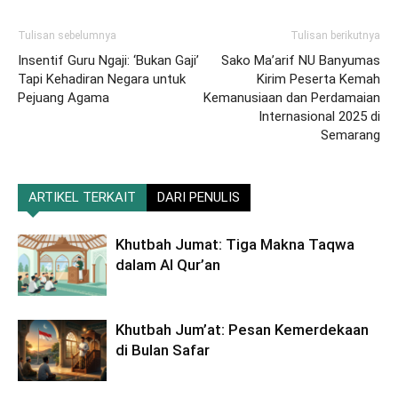
Tulisan sebelumnya
Tulisan berikutnya
Insentif Guru Ngaji: ‘Bukan Gaji’
Sako Ma’arif NU Banyumas
Tapi Kehadiran Negara untuk
Kirim Peserta Kemah
Pejuang Agama
Kemanusiaan dan Perdamaian
Internasional 2025 di
Semarang
ARTIKEL TERKAIT
DARI PENULIS
Khutbah Jumat: Tiga Makna Taqwa
dalam Al Qur’an
Khutbah Jum’at: Pesan Kemerdekaan
di Bulan Safar