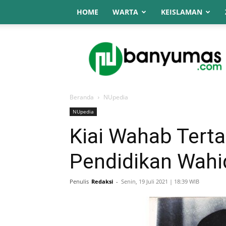
HOME
WARTA
KEISLAMAN
NU
Online
Banyumas
Beranda
NUpedia
NUpedia
Kiai Wahab Terta
Pendidikan Wah
Penulis
Redaksi
-
Senin, 19 Juli 2021 | 18:39 WIB