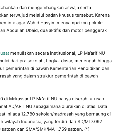
rtahankan dan mengembangkan aswaja serta
kan terwujud melalui badan khusus tersebut. Karena
 meminta agar Wahid Hasyim menyampaikan pokok-
an Abdullah Ubaid, dua aktifis dan motor penggerak
pusat
menuliskan secara institusional, LP Ma’arif NU
ulai dari pra sekolah, tingkat dasar, menengah hingga
ktur pemerintah di bawah Kementerian Pendidikan dan
asah yang dalam struktur pemerintah di bawah
 di Makassar LP Ma‘arif NU hanya diserahi urusan
nat AD/ART NU sebagaimana diuraikan di atas. Data
aat ini ada 12.780 sekolah/madrasah yang bernaung di
h wilayah Indonesia, yang terdiri dari SD/MI 7.092
9 satpen dan SMA/SMK/MA 1.759 satpen. (*)