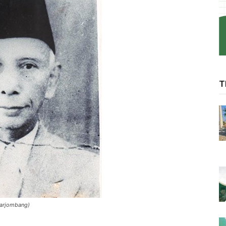
T
darjombang)