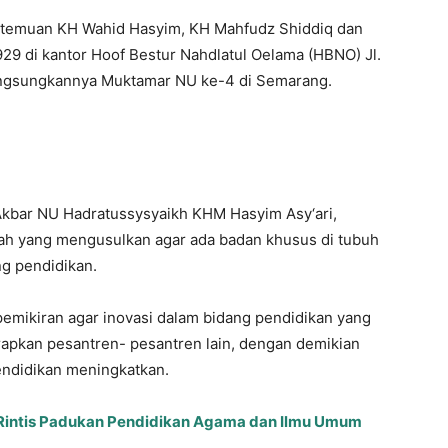
pertemuan KH Wahid Hasyim, KH Mahfudz Shiddiq dan
29 di kantor Hoof Bestur Nahdlatul Oelama (HBNO) Jl.
angsungkannya Muktamar NU ke-4 di Semarang.
 Akbar NU Hadratussysyaikh KHM Hasyim Asy‘ari,
h yang mengusulkan agar ada badan khusus di tubuh
g pendidikan.
mikiran agar inovasi dalam bidang pendidikan yang
erapkan pesantren- pesantren lain, dengan demikian
endidikan meningkatkan.
Rintis Padukan Pendidikan Agama dan Ilmu Umum