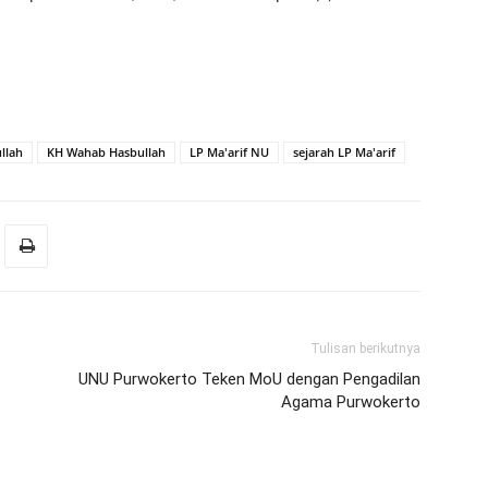
llah
KH Wahab Hasbullah
LP Ma'arif NU
sejarah LP Ma'arif
Tulisan berikutnya
UNU Purwokerto Teken MoU dengan Pengadilan
Agama Purwokerto