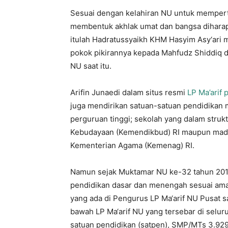
Sesuai dengan kelahiran NU untuk mempe
membentuk akhlak umat dan bangsa diharap
itulah Hadratussyaikh KHM Hasyim Asy‘ari
pokok pikirannya kepada Mahfudz Shiddiq d
NU saat itu.
Arifin Junaedi dalam situs resmi
LP Ma’arif 
juga mendirikan satuan-satuan pendidikan m
perguruan tinggi; sekolah yang dalam stru
Kebudayaan (Kemendikbud) RI maupun madr
Kementerian Agama (Kemenag) RI.
Namun sejak Muktamar NU ke-32 tahun 2010
pendidikan dasar dan menengah sesuai ama
yang ada di Pengurus LP Ma‘arif NU Pusat s
bawah LP Ma‘arif NU yang tersebar di seluru
satuan pendidikan (satpen), SMP/MTs 3.92