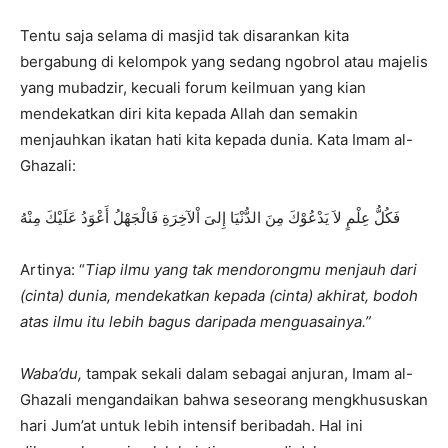
Tentu saja selama di masjid tak disarankan kita
bergabung di kelompok yang sedang ngobrol atau majelis
yang mubadzir, kecuali forum keilmuan yang kian
mendekatkan diri kita kepada Allah dan semakin
menjauhkan ikatan hati kita kepada dunia. Kata Imam al-
Ghazali:
فَكُلُّ عِلْمٍ لاَ يَدْعُوْكَ مِنَ الدُّنْيَا إِلىَ اْلآخِرَةِ فَالْجَهْلُ أَعْوَدُ عَلَيْكَ مِنْهُ
Artinya: “
Tiap ilmu yang tak mendorongmu menjauh dari
(cinta) dunia, mendekatkan kepada (cinta) akhirat, bodoh
atas ilmu itu lebih bagus daripada menguasainya.”
Waba’du,
tampak sekali dalam sebagai anjuran, Imam al-
Ghazali mengandaikan bahwa seseorang mengkhususkan
hari Jum’at untuk lebih intensif beribadah. Hal ini