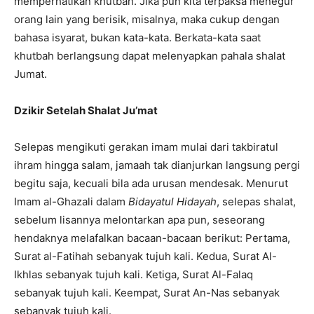
memperhatikan khutbah. Jika pun kita terpaksa menegur
orang lain yang berisik, misalnya, maka cukup dengan
bahasa isyarat, bukan kata-kata. Berkata-kata saat
khutbah berlangsung dapat melenyapkan pahala shalat
Jumat.
Dzikir Setelah Shalat Ju’mat
Selepas mengikuti gerakan imam mulai dari takbiratul
ihram hingga salam, jamaah tak dianjurkan langsung pergi
begitu saja, kecuali bila ada urusan mendesak. Menurut
Imam al-Ghazali dalam
Bidayatul Hidayah
, selepas shalat,
sebelum lisannya melontarkan apa pun, seseorang
hendaknya melafalkan bacaan-bacaan berikut: Pertama,
Surat al-Fatihah sebanyak tujuh kali. Kedua, Surat Al-
Ikhlas sebanyak tujuh kali. Ketiga, Surat Al-Falaq
sebanyak tujuh kali. Keempat, Surat An-Nas sebanyak
sebanyak tujuh kali.