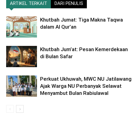
ARTIKEL TERKAIT
DARI PENULIS
Khutbah Jumat: Tiga Makna Taqwa
dalam Al Qur’an
Khutbah Jum’at: Pesan Kemerdekaan
di Bulan Safar
Perkuat Ukhuwah, MWC NU Jatilawang
Ajak Warga NU Perbanyak Selawat
Menyambut Bulan Rabiulawal