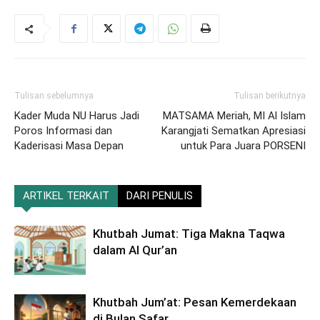
Tulisan sebelumnya
Tulisan berikutnya
Kader Muda NU Harus Jadi
MATSAMA Meriah, MI Al Islam
Poros Informasi dan
Karangjati Sematkan Apresiasi
Kaderisasi Masa Depan
untuk Para Juara PORSENI
ARTIKEL TERKAIT
DARI PENULIS
Khutbah Jumat: Tiga Makna Taqwa
dalam Al Qur’an
Khutbah Jum’at: Pesan Kemerdekaan
di Bulan Safar