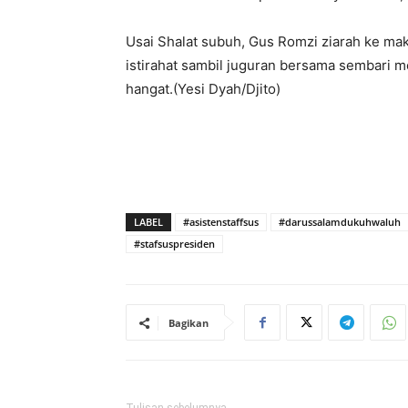
Usai Shalat subuh, Gus Romzi ziarah ke maka
istirahat sambil juguran bersama sembari 
hangat.(Yesi Dyah/Djito)
LABEL
#asistenstaffsus
#darussalamdukuhwaluh
#stafsuspresiden
Bagikan