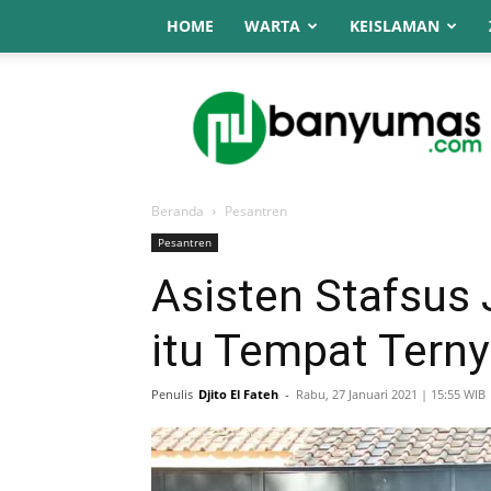
HOME
WARTA
KEISLAMAN
NU
Online
Banyumas
Beranda
Pesantren
Pesantren
Asisten Stafsus 
itu Tempat Tern
Penulis
Djito El Fateh
-
Rabu, 27 Januari 2021 | 15:55 WIB