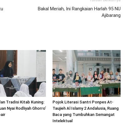
Tulisan berikutnya
tu
Bakal Meriah, Ini Rangkaian Harlah 95 NU
Ajibarang
n Tradisi Kitab Kuning:
Pojok Literasi Santri Ponpes At-
uan Nyai Rodliyah Ghorro’
Taujieh Al Islamy 2 Andalusia, Ruang
air
Baca yang Tumbuhkan Semangat
Intelektual