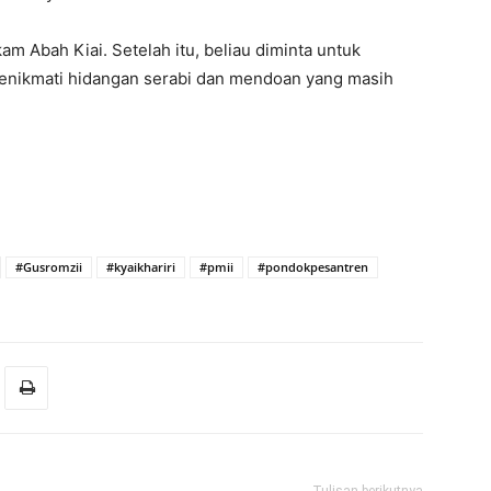
m Abah Kiai. Setelah itu, beliau diminta untuk
menikmati hidangan serabi dan mendoan yang masih
#Gusromzii
#kyaikhariri
#pmii
#pondokpesantren