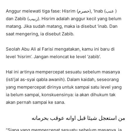
Anggur melewati tiga fase: Hisrim (حصرم), ‘Inab (عنب )
dan Zabib (زبيب). Hisrim adalah anggur kecil yang belum
matang. Jika sudah matang, maka ia disebut ‘inab. Dan
saat mengering, ia disebut Zabib.
Seolah Abu Ali al Farisi mengatakan, kamu ini baru di
level ‘hisrim’. Jangan meloncat ke level ‘zabib’.
Hal ini artinya mempercepat sesuatu sebelum masanya
(isti’jal as-syai qabla awanih). Dalam kaidah, seseorang
yang mempercepat dirinya untuk sampai satu level yang
ia belum sampai, konskuensinya: ia akan dihukum tak
akan pernah sampai ke sana.
من استعجل شيئا قبل اوانه عوقب بحرمانه
“Siapa yang mempercepat sesuatu sebelum masanya, ia