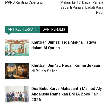
IPPNU Ranting Ciberung
Malam ke 17, Dapat Pahala
Seperti Pahala Ibadah Para
Nabi
ARTIKEL TERKAIT
DARI PENULIS
Khutbah Jumat: Tiga Makna Taqwa
dalam Al Qur’an
Khutbah Jum’at: Pesan Kemerdekaan
di Bulan Safar
Dua Buku Karya Mahasantri Ma’had Aly
Andalusia Ramaikan ENHA Book Fair
2026