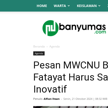
HOME
WARTA
KEISLAMAN
NU
Online
Banyumas
Beranda
Agenda
Agenda
Pesan MWCNU Ba
Fatayat Harus S
Inovatif
Penulis
Alfian Ihsan
-
Senin, 21 Oktober 2024 | 08:32 WIB