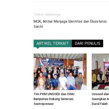
Tulisan sebelumnya
MQK, Ikhtiar Menjaga Identitas dan Eksistensi
Santri
ARTIKEL TERKAIT
DARI PENULIS
Tim PKM UNSOED dan ISNU
Unsoed dan
Banyumas Dukung Generasi
Gaungkan An
Santripreneur
Darul Falah