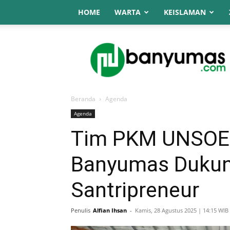
HOME
WARTA
KEISLAMAN
NU
Online
Banyumas
Beranda
Agenda
Agenda
Tim PKM UNSOE
Banyumas Dukun
Santripreneur
Penulis
Alfian Ihsan
-
Kamis, 28 Agustus 2025 | 14:15 WIB