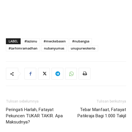
LABEL
#lazisnu
#mwckebasen
#nubangsa
#tarhimramadhan
nubanyumas
unupurwokerto
Tulisan sebelumnya
Tulisan berikutnya
Peringati Harlah, Fatayat
Tebar Manfaat, Fatayat
Pekuncen TUKAR TAKIR. Apa
Patikraja Bagi 1.000 Takjil
Maksudnya?