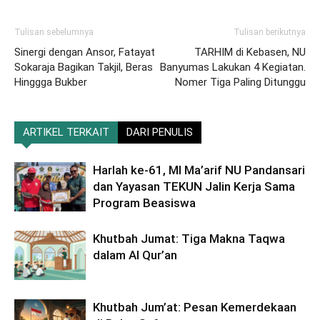
Tulisan sebelumnya
Tulisan berikutnya
Sinergi dengan Ansor, Fatayat
TARHIM di Kebasen, NU
Sokaraja Bagikan Takjil, Beras
Banyumas Lakukan 4 Kegiatan.
Hinggga Bukber
Nomer Tiga Paling Ditunggu
ARTIKEL TERKAIT
DARI PENULIS
Harlah ke-61, MI Ma’arif NU Pandansari
dan Yayasan TEKUN Jalin Kerja Sama
Program Beasiswa
Khutbah Jumat: Tiga Makna Taqwa
dalam Al Qur’an
Khutbah Jum’at: Pesan Kemerdekaan