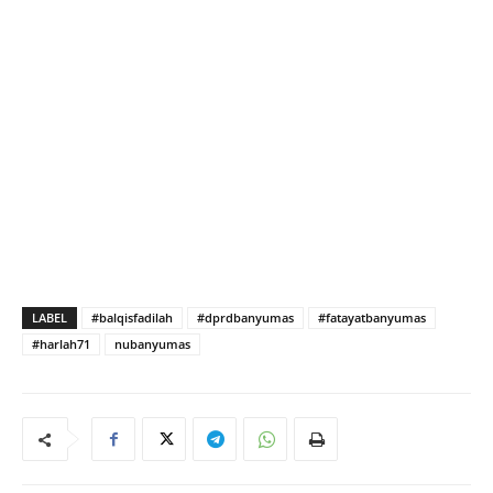
LABEL
#balqisfadilah
#dprdbanyumas
#fatayatbanyumas
#harlah71
nubanyumas