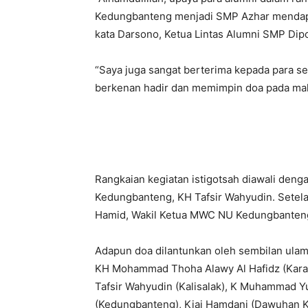
Kedungbanteng menjadi SMP Azhar mendap
kata Darsono, Ketua Lintas Alumni SMP Di
“Saya juga sangat berterima kepada para 
berkenan hadir dan memimpin doa pada mala
Rangkaian kegiatan istigotsah diawali den
Kedungbanteng, KH Tafsir Wahyudin. Setela
Hamid, Wakil Ketua MWC NU Kedungbanten
Adapun doa dilantunkan oleh sembilan ula
KH Mohammad Thoha Alawy Al Hafidz (Karan
Tafsir Wahyudin (Kalisalak), K Muhammad Yu
(Kedungbanteng), Kiai Hamdani (Dawuhan Ku