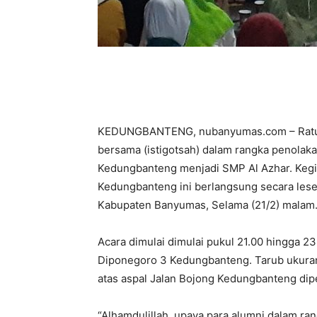
KEDUNGBANTENG, nubanyumas.com – Ratus
bersama (istigotsah) dalam rangka penol
Kedungbanteng menjadi SMP Al Azhar. Kegi
Kedungbanteng ini berlangsung secara les
Kabupaten Banyumas, Selama (21/2) malam
Acara dimulai dimulai pukul 21.00 hingga 2
Diponegoro 3 Kedungbanteng. Tarub ukuran
atas aspal Jalan Bojong Kedungbanteng dipe
“Alhamdulillah, upaya para alumni dalam 