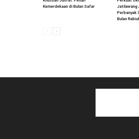
Khutbah Jum’at: Pesan
Perkuat Uk
Kemerdekaan di Bulan Safar
Jatilawang
Perbanyak 
Bulan Rabiu