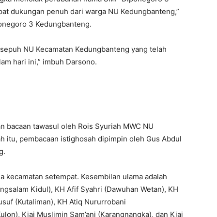
at dukungan penuh dari warga NU Kedungbanteng,”
ponegoro 3 Kedungbanteng.
sesepuh NU Kecamatan Kedungbanteng yang telah
m hari ini,” imbuh Darsono.
gan bacaan tawasul oleh Rois Syuriah MWC NU
h itu, pembacaan istighosah dipimpin oleh Gus Abdul
g.
ma kecamatan setempat. Kesembilan ulama adalah
gsalam Kidul), KH Afif Syahri (Dawuhan Wetan), KH
suf (Kutaliman), KH Atiq Nururrobani
lon), Kiai Muslimin Sam’ani (Karangnangka), dan Kiai