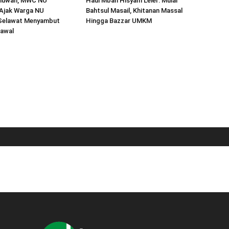
huwah, MWC NU
Haul Mbah Hisyam Leler: Mulai
 Ajak Warga NU
Bahtsul Masail, Khitanan Massal
Selawat Menyambut
Hingga Bazzar UMKM
lawal