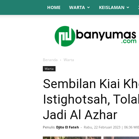
HOME
WARTA
KEISLAMAN
NU
Online
Banyumas
Beranda
Warta
Warta
Sembilan Kiai K
Istighotsah, Tol
Jadi Al Azhar
Penulis
Djito El Fateh
-
Rabu, 22 Februari 2023 | 06:36 WI