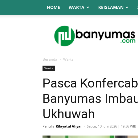
HOME
WARTA
KEISLAMAN
NU
Online
Banyumas
Beranda
Warta
Warta
Pasca Konferca
Banyumas Imbau
Ukhuwah
Penulis
Kifayatul Ahyar
-
Sabtu, 13 Juni 2026 | 19:56 WIB