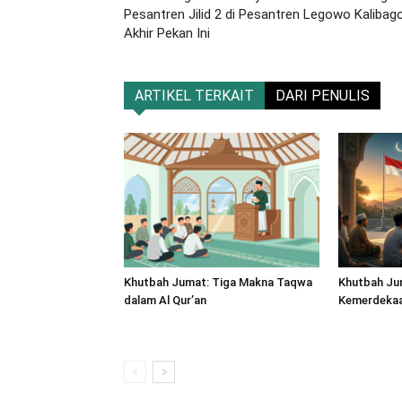
Pesantren Jilid 2 di Pesantren Legowo Kalibag
Akhir Pekan Ini
ARTIKEL TERKAIT
DARI PENULIS
Khutbah Jumat: Tiga Makna Taqwa
Khutbah Ju
dalam Al Qur’an
Kemerdekaan