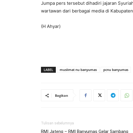
Jumpa pers tersebut dihadiri jajaran Syur
wartawan dari berbagai media di Kabupate
(H Ahyar)
LABEL
muslimat nu banyumas
pcnu banyumas
Bagikan
Tulisan sebelumnya
RMI Jateng – RMI Banyumas Gelar Sambang