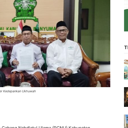
T
der Kedepankan Ukhuwah
 Cabang Nahdlatul Ulama (PCNU) Kabupaten