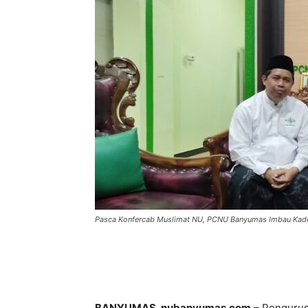
Pasca Konfercab Muslimat NU, PCNU Banyumas Imbau Ka
BANYUMAS, nubanyumas.com
– Pengurus