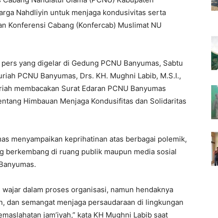
ga Nahdliyin untuk menjaga kondusivitas serta
 Konferensi Cabang (Konfercab) Muslimat NU
 pers yang digelar di Gedung PCNU Banyumas, Sabtu
uriah PCNU Banyumas, Drs. KH. Mughni Labib, M.S.I.,
yuriah membacakan Surat Edaran PCNU Banyumas
entang Himbauan Menjaga Kondusifitas dan Solidaritas
as menyampaikan keprihatinan atas berbagai polemik,
ang berkembang di ruang publik maupun media sosial
 Banyumas.
wajar dalam proses organisasi, namun hendaknya
n, dan semangat menjaga persaudaraan di lingkungan
aslahatan jam’iyah,” kata KH Mughni Labib saat