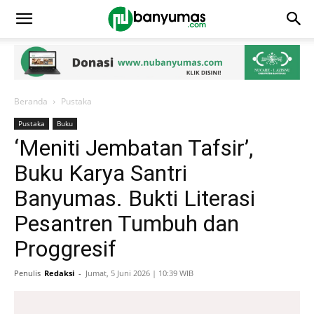
Beranda
Pustaka
Pustaka
Buku
‘Meniti Jembatan Tafsir’,
Buku Karya Santri
Banyumas. Bukti Literasi
Pesantren Tumbuh dan
Proggresif
Penulis
Redaksi
-
Jumat, 5 Juni 2026 | 10:39 WIB