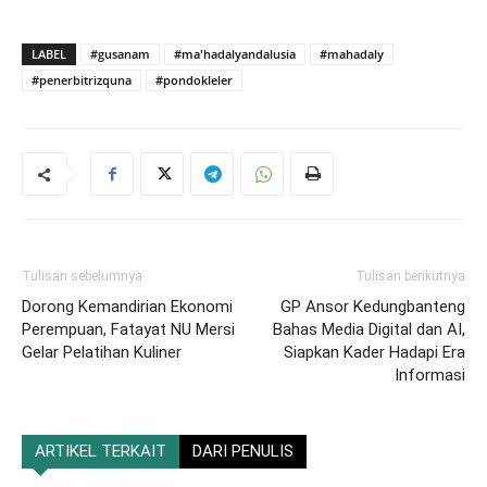
LABEL
#gusanam
#ma'hadalyandalusia
#mahadaly
#penerbitrizquna
#pondokleler
Tulisan sebelumnya
Tulisan berikutnya
Dorong Kemandirian Ekonomi
GP Ansor Kedungbanteng
Perempuan, Fatayat NU Mersi
Bahas Media Digital dan AI,
Gelar Pelatihan Kuliner
Siapkan Kader Hadapi Era
Informasi
ARTIKEL TERKAIT
DARI PENULIS