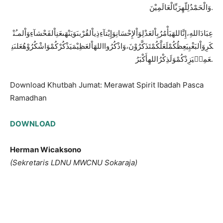
الْعَالَمِيْنَ
رَبِّ
لِلّهِ
وَالْحَمْدُ
.
عِبَادَاللهِ،
إِنَّ
اللهَ
يَأْمُرُ
بِاْلعَدْلِ
وَاْلإِحْسَانِ
وَإِيْتآءِ
ذِي
اْلقُرْبىَ
وَيَنْهَى
عَنِ
اْلفَحْشآءِ
وَاْلمـُنْ
كَرِ
وَاْلبَغْيِ
يَعِظُكُمْ
لَعَلَّكُمْ
تَذَكَّرُوْنَ،
وَاذْكُرُوا
اللهَ
اْلعَظِيْمَ
يَذْكُرْكُمْ
وَاشْكُرُوْهُ
عَلىَ
نِ
أَكْبَرُ
اللهِ
وَلَذِكْرُ
يَزِدْكُمْ
عَمِه
.
Download Khutbah Jumat: Merawat Spirit Ibadah Pasca
Ramadhan
DOWNLOAD
Herman Wicaksono
(Sekretaris LDNU MWCNU Sokaraja)