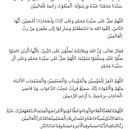
لِلْعَالَمِيْنَ
رَحْمَةً
اَلْمَبْعُوْثُ
،
وَرَسُوْلُه
عَبْدُه
مُحَمَّدًا
سَيِّدَنَا
.
أَيُّهَا
.
أَجْمَعِيْنَ
وَأَصْحَابِه
آلِه
وَعَلَى
مُحَمَّدٍ
سَيِّدِنَا
عَلَى
صَلِّ
هُمَّ
اَللّ
النَّاسُ،
اِتَّقُوا
اللهَ
مَا
اسْتَطَعْتُمْ
وَسَارِعُوْا
إِلَى
مَغْفِرَةٍ
مِنْ
رَبِّ
الْعَالَمِيْنَ
.
ءَامَنُوْا
الَّذِيْنَ
يَاأَيُّهاَ
النَّبِيِّ،
عَلَى
يُصَلُّوْنَ
وَمَلاَئِكَتَه
اللهَ
إِنَّ
:
ى
تَعَال
فَقَالَ
لِ
آ
ى
وَعَل
مُحَمَّدٍ
سَيِّدِنَا
عَلَى
صَلِّ
هُمَّ
اَللّ
.
تَسْلِيْمًا
وَسَلِّمُوْا
عَلَيْهِ
صَلُّوْا
مُحَمَّدٍ
سَيِّدِنَا
.
اَللّ
هُمَّ
اغْفِرْ
لِلْمُؤْمِنِيْنَ
وَالْمُؤْمِنَاتِ
وَالْمُسْلِمِيْنَ
وَالْمُسْلِمَاتِ
اَلأَحْيَاءِ
قَاضِيَ
وَيَا
.
الدَّعَوَاتِ
مُجِيْبُ
قَرِيْبٌ
سَمِيْعٌ
إِنَّكَ
وَالْاَمْوَاتْ
مِنْهُمْ
الرَّحِمِيْنَ
أَرْحَمَ
يَا
بِرَحْمَتِكَ
الْحَاجَاتِ
.
بَلَ
عَنْ
،
غَيْرُكَ
يَدْفَعُهُ
لَا
مَا
وَالْفِتَنَ
وَالْاَمْرَاضَ
وَالطَّاعُوْنَ
وَالْوَبَاءَ
الْغَلَاءَ
عَنَّا
ادْفَعْ
هُمَّ
اَللّ
.
الْعَالَمِيْنَ
رَبَّ
يَا
عَامَّةً
الْمُسْلِمِيْنَ
بِلَادِ
سَائِرِ
وَعَنْ
خَاصَّةً
اِنْدُوْنِيْسِيَّا
ذَا
ه
دِنَا
.
النَّارِ
عَذَابَ
وقِنَا
حَسَنَةً
خِرَةِ
الْا
وفِي
حَسَنَةً
الدُّنْيَا
فِي
تِنَا
ا
رَبَّنَا