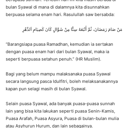
bulan Syawal di mana di dalamnya kita disunnahkan
berpuasa selama enam hari. Rasulullah saw bersabda:
مَنْ
صَامَ
رَمَضَانَ،
ثُمَّ
أَتْبَعَهُ
سِتًّا
مِنْ
شَوَّالٍ
كَانَ
كَصِيَامِ
اَلدَّهْرِ
“Barangsiapa puasa Ramadhan, kemudian ia sertakan
dengan puasa enam hari dari bulan Syawal, maka ia
seperti berpuasa setahun penuh.”
(HR Muslim).
Bagi yang belum mampu malaksanaka puasa Syawal
secara langsung pasca Idulfitri, boleh melaksanakannya
kapan pun selagi masih di bulan Syawal.
Selain puasa Syawal, ada banyak puasa-puasa sunnah
lain yang bisa kita lakukan seperti puasa Senin-Kamis,
Puasa Arafah, Puasa Asyura, Puasa di
bulan-bulan mulia
atau
Asyhurun Hurum
, dan lain sebagainya.