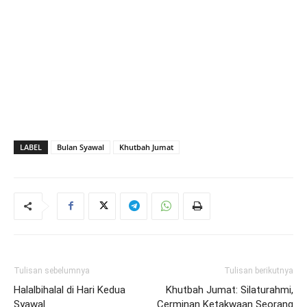
LABEL
Bulan Syawal
Khutbah Jumat
Tulisan sebelumnya
Tulisan berikutnya
Halalbihalal di Hari Kedua
Khutbah Jumat: Silaturahmi,
Syawal
Cerminan Ketakwaan Seorang