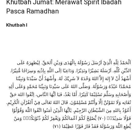
Khutbah Jumat: Merawat Spirit Ibadah
Pasca Ramadhan
Khutbah I
عَلَى
لِيُظهِرَه
.
اْلحَق
وَدِيْنِ
ى
بِالْهُد
رَسُوْلَه
اَرْسَلَ
ذِيْ
الّ
ه
ل
ل
اَلْحَمْدُ
.
مُّنِيْرًا
وسِرَاجًا
بِاِذْنِه
اللّهِ
اِلَى
وَدَاعِيًا
.
ونَذِيْرًا
بَشِيْرًا
اَرْسَلَه
.
كُلِّه
الدِّيْنِ
وَنَبِيَّنَا
سَيِّدَنَا
َنَّ
أ
َشْهَدُ
أ
و
.
لَهُ
شَرِيْكَ
لاَ
وَحْدَهُ
هُ
الل
إِلاَّ
إِلهَ
لاَ
أَنْ
أَشْهَدُ
لِهِ
أ
ى
وَعَل
مُحَمَّدٍ
وَنَبِيِّنَا
سَيِّدِنَا
عَلَى
لهُ
ال
َّى
صَل
وَ
.
وَرَسُوْلُهُ
عَبْدُهُ
مُحَمَّدًا
حَقَّ
الله
اِتَّقُوا
،
النَّاس
اَيُّهَا
فَيَا
بَعْدُ،
أَمَّا
.
كَثِيْرًا
تَسْلِيْمًا
وسَلَّمَ
وَأَصْحَابِهِ
.
الْكَرِيْمِ
اْلقُرْآنِ
فِيْ
تَعَالَى
اللهُ
قَالَ
.
مُسْلِمُوْنَ
َنْتُمْ
أ
و
اِلَّا
تَمُوْتُنَّ
وَلَا
تُقَاتِه
وَقُوْلُوْا
هَ
اللّ
اتَّقُوا
مَنُوا
ا
الَّذِيْنَ
اَيُّهَا
ي
.
الرَّجِيْمِ
الشَّيْطَاِن
مِنَ
بِاللهِ
َعُوْذُ
أ
وَمَنْ
ذُنُوْبَكُمْ
لَكُمْ
وَيَغْفِرْ
اَعْمَالَكُمْ
لَكُمْ
يُّصْلِحْ
)
٧٠
(
سَدِيْدًا
قَوْلًا
)
٧١
(
عَظِيْمًا
فَوْزًا
فَازَ
فَقَدْ
ٗ
وَرَسُوْلَه
هَ
اللّ
يُّطِعِ