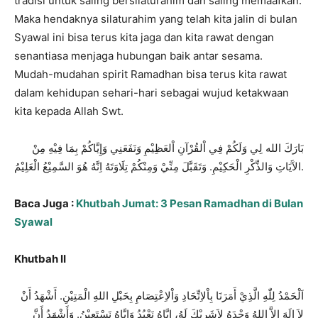
tradisi untuk saling bersilaturahim dan saling memaafkan.
Maka hendaknya silaturahim yang telah kita jalin di bulan
Syawal ini bisa terus kita jaga dan kita rawat dengan
senantiasa menjaga hubungan baik antar sesama.
Mudah-mudahan spirit Ramadhan bisa terus kita rawat
dalam kehidupan sehari-hari sebagai wujud ketakwaan
kita kepada Allah Swt.
بَارَكَ
الله
لِي
وَلَكُمْ
فِي
اْلقُرْآنِ
اْلعَظِيْمِ
وَنَفَعَنِي
وَإِيَّاكُمْ
بِمَا
فِيْهِ
مِنْ
الْعَلِيْمُ
السَّمِيْعُ
هُوَ
اِنَّهُ
تِلَاوَتَهُ
وَمِنْكُمْ
مِنِّيْ
وَتَقَبَّلَ
.
الْحَكِيْمِ
ِكْرِ
ذ
ال
وَ
ات
يَ
ال
.
Baca Juga :
Khutbah Jumat: 3 Pesan Ramadhan di Bulan
Syawal
Khutbah II
أَنْ
أَشْهَدُ
.
الْمَتِيْنِ
اللهِ
بِحَبْلِ
وَاْلاِعْتِصَامِ
بِاْلاِتِّحَادِ
أَمَرَنَا
الَّذِيْ
هِ
لِلّ
اَلْحَمْدُ
أَنَّ
وَأَشْهَدُ
.
نَسْتَعِيْنُ
وَإِيَّاهُ
نَعْبُدُ
إِيَّاهُ
لَهُ،
لاَشَرِيْكَ
وَحْدَهُ
اللهُ
إِلاَّ
إِلَهَ
لاَ