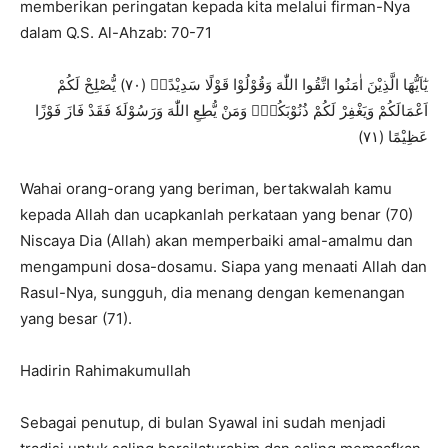
memberikan peringatan kepada kita melalui firman-Nya
dalam Q.S. Al-Ahzab: 70-71
لَكُمْ
يُّصْلِحْ
)
٧٠
(
سَدِيْدًا
قَوْلًا
وَقُوْلُوْا
هَ
اللّ
اتَّقُوا
مَنُوا
ا
الَّذِيْنَ
اَيُّهَا
ي
اَعْمَالَكُمْ
وَيَغْفِرْ
لَكُمْ
ذُنُوْبَكُمْ
وَمَنْ
يُّطِعِ
اللّ
هَ
وَرَسُوْلَه
فَقَدْ
فَازَ
فَوْزًا
)
٧١
(
عَظِيْمًا
Wahai orang-orang yang beriman, bertakwalah kamu
kepada Allah dan ucapkanlah perkataan yang benar (70)
Niscaya Dia (Allah) akan memperbaiki
amal-amalmu dan
mengampuni dosa-dosamu.
Siapa yang menaati Allah dan
Rasul-Nya, sungguh, dia menang dengan kemenangan
yang besar (71).
Hadirin Rahimakumullah
Sebagai penutup, di bulan Syawal ini sudah menjadi