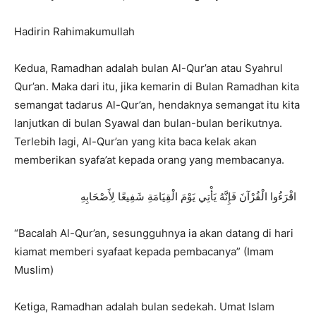
Hadirin Rahimakumullah
Kedua
,
Ramadhan adalah bulan Al-Qur’an atau
Syahrul
Qur’an
. Maka dari itu, jika kemarin di Bulan Ramadhan kita
semangat tadarus Al-Qur’an, hendaknya semangat itu kita
lanjutkan di bulan Syawal dan bulan-bulan berikutnya.
Terlebih lagi, Al-Qur’an yang kita baca kelak akan
memberikan syafa’at kepada orang yang membacanya.
اقْرَءُوا
الْقُرْآنَ
فَإِنَّهُ
يَأْتِي
يَوْمَ
الْقِيَامَةِ
شَفِيعًا
لِأَصْحَابِهِ
“Bacalah Al-Qur’an, sesungguhnya ia akan datang di hari
kiamat memberi syafaat kepada pembacanya”
(Imam
Muslim)
Ketiga
,
Ramadhan adalah bulan sedekah. Umat Islam