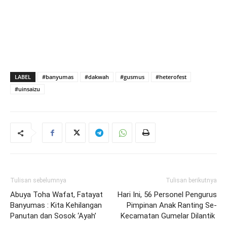
LABEL
#banyumas
#dakwah
#gusmus
#heterofest
#uinsaizu
Tulisan sebelumnya
Tulisan berikutnya
Abuya Toha Wafat, Fatayat
Hari Ini, 56 Personel Pengurus
Banyumas : Kita Kehilangan
Pimpinan Anak Ranting Se-
Panutan dan Sosok ‘Ayah’
Kecamatan Gumelar Dilantik