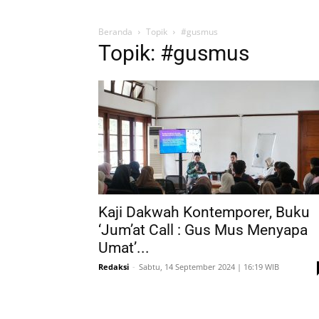
Beranda
Topik
#gusmus
Topik: #gusmus
Kaji Dakwah Kontemporer, Buku
‘Jum’at Call : Gus Mus Menyapa
Umat’...
Redaksi
-
Sabtu, 14 September 2024 | 16:19 WIB