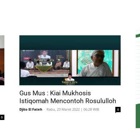
Gus Mus : Kiai Mukhosis
Istiqomah Mencontoh Rosululloh
Djito El Fateh
-
Rabu, 23 Maret 2022 | 06:28 WIB
0
0