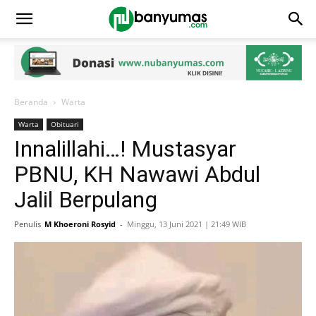
Beranda
Warta
Warta
Obituari
Innalillahi…! Mustasyar
PBNU, KH Nawawi Abdul
Jalil Berpulang
Penulis
M Khoeroni Rosyid
-
Minggu, 13 Juni 2021 | 21:49 WIB