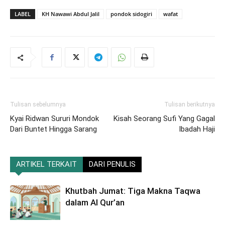
LABEL
KH Nawawi Abdul Jalil
pondok sidogiri
wafat
Tulisan sebelumnya
Tulisan berikutnya
Kyai Ridwan Sururi Mondok
Kisah Seorang Sufi Yang Gagal
Dari Buntet Hingga Sarang
Ibadah Haji
ARTIKEL TERKAIT
DARI PENULIS
Khutbah Jumat: Tiga Makna Taqwa
dalam Al Qur’an