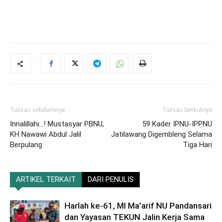
Tulisan sebelumnya
Tulisan berikutnya
Innalillahi…! Mustasyar PBNU,
59 Kader IPNU-IPPNU
KH Nawawi Abdul Jalil
Jatilawang Digembleng Selama
Berpulang
Tiga Hari
ARTIKEL TERKAIT
DARI PENULIS
Harlah ke-61, MI Ma’arif NU Pandansari
dan Yayasan TEKUN Jalin Kerja Sama