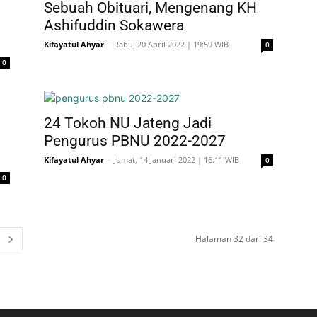
Sebuah Obituari, Mengenang KH
Ashifuddin Sokawera
Kifayatul Ahyar
-
Rabu, 20 April 2022 | 19:59 WIB
0
0
24 Tokoh NU Jateng Jadi
Pengurus PBNU 2022-2027
Kifayatul Ahyar
-
Jumat, 14 Januari 2022 | 16:11 WIB
0
0
Halaman 32 dari 34