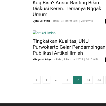
Koq Bisa? Ansor Ranting Bikin
Diskusi Keren. Temanya Nggak
Umum
Djito El Fateh
-
Rabu, 31 Maret 2021 | 23:40 WIB
Tingkatkan Kualitas, UNU
Purwokerto Gelar Pendampingan
Publikasi Artikel Ilmiah
Kifayatul Ahyar
-
Rabu, 9 Februari 2022 | 14:10 WIB
...
1
31
32
33
34