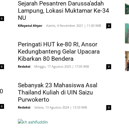
Sejarah Pesantren Darussa’adah
Lampung, Lokasi Muktamar Ke-34
NU
0
Kifayatul Ahyar
-
Kamis, 4 November 2021 | 11:00 WIB
0
Peringati HUT ke-80 RI, Ansor
Kedungbanteng Gelar Upacara
Kibarkan 80 Bendera
Redaksi
-
Minggu, 17 Agustus 2025 | 17:05 WIB
0
0
Sebanyak 23 Mahasiswa Asal
20
Thailand Kuliah di UIN Saizu
Purwokerto
0
Redaksi
-
Selasa, 13 Agustus 2024 | 13:33 WIB
0