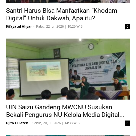
Santri Harus Bisa Manfaatkan “Khodam
Digital” Untuk Dakwah, Apa itu?
Kifayatul Ahyar
-
Rabu, 22 Juli 2026 | 10:26 WIB
0
UIN Saizu Gandeng MWCNU Susukan
Bekali Pengurus NU Kelola Media Digital...
Djito El Fateh
-
Senin, 20 Juli 2026 | 14:38 WIB
0