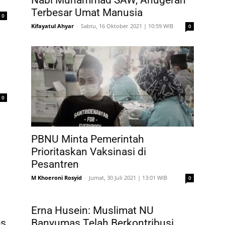
Nabi Muhammad SAW, Anugerah
Terbesar Umat Manusia
0
Kifayatul Ahyar
-
Sabtu, 16 Oktober 2021 | 10:59 WIB
0
0
PBNU Minta Pemerintah
Prioritaskan Vaksinasi di
Pesantren
M Khoeroni Rosyid
-
Jumat, 30 Juli 2021 | 13:01 WIB
0
Erna Husein: Muslimat NU
es
Banyumas Telah Berkontribusi