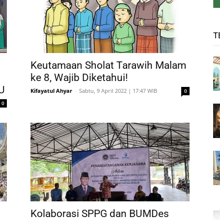
T
Keutamaan Sholat Tarawih Malam
ke 8, Wajib Diketahui!
NU
Kifayatul Ahyar
-
Sabtu, 9 April 2022 | 17:47 WIB
0
0
Kolaborasi SPPG dan BUMDes