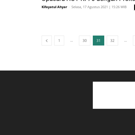
Kifayatul Ahyar
-
Selasa, 17 Agustus 2021 | 15:26 WIB
...
...
1
30
31
32