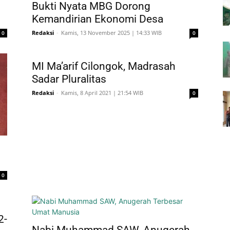
Bukti Nyata MBG Dorong
Kemandirian Ekonomi Desa
Redaksi
-
Kamis, 13 November 2025 | 14:33 WIB
0
0
MI Ma’arif Cilongok, Madrasah
Sadar Pluralitas
Redaksi
-
Kamis, 8 April 2021 | 21:54 WIB
0
0
2-