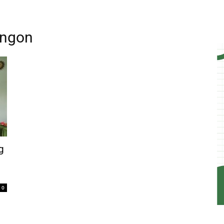
angon
g
0