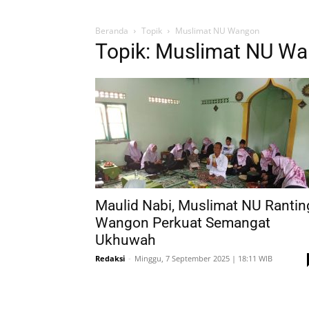
Beranda
Topik
Muslimat NU Wangon
Topik: Muslimat NU W
Maulid Nabi, Muslimat NU Rantin
Wangon Perkuat Semangat
Ukhuwah
Redaksi
-
Minggu, 7 September 2025 | 18:11 WIB