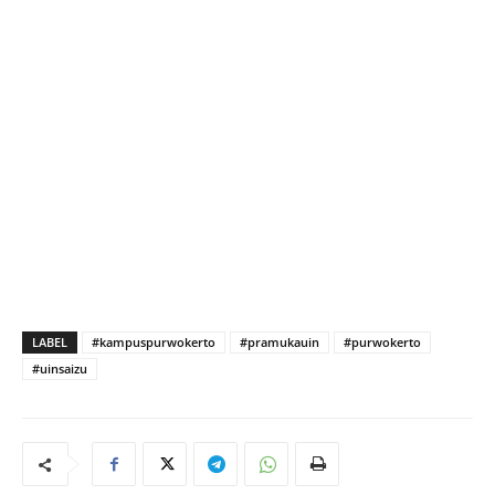
LABEL
#kampuspurwokerto
#pramukauin
#purwokerto
#uinsaizu