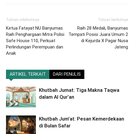
Tulisan sebelumnya
Tulisan berikutnya
Ketua Fatayat NU Banyumas
Raih 28 Medali, Banyumas
Raih Penghargaan Mitra Polisi
Tempati Posisi Juara Umum 2
Safe House 110, Perkuat
di Kejurda X Pagar Nusa
Perlindungan Perempuan dan
Jateng
Anak
ARTIKEL TERKAIT
DARI PENULIS
Khutbah Jumat: Tiga Makna Taqwa
dalam Al Qur’an
Khutbah Jum’at: Pesan Kemerdekaan
di Bulan Safar