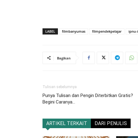
LABEL
filmbanyumas
filmpendekpelajar
ipnu-
Bagikan
Tulisan sebelumnya
Punya Tulisan dan Pengin Diterbitkan Gratis?
Begini Caranya…
ARTIKEL TERKAIT
DARI PENULIS