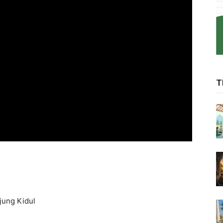
T
jung Kidul