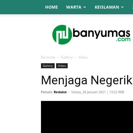
HOME
WARTA
KEISLAMAN
NU
Online
Banyumas
Beranda
Gallery
Video
Gallery
Video
Menjaga Negeri
Penulis
Redaksi
-
Selasa, 26 Januari 2021 | 13:22 WIB