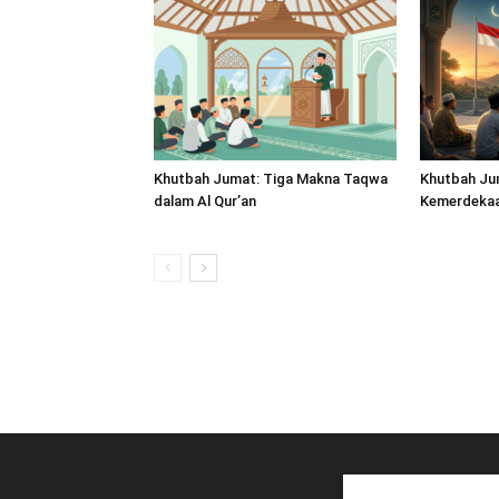
Khutbah Jumat: Tiga Makna Taqwa
Khutbah Ju
dalam Al Qur’an
Kemerdekaan