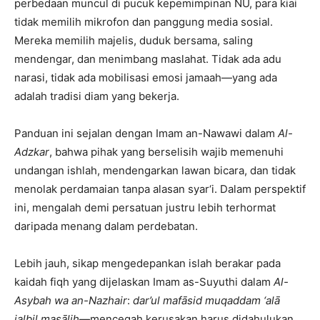
perbedaan muncul di pucuk kepemimpinan NU, para kiai
tidak memilih mikrofon dan panggung media sosial.
Mereka memilih majelis, duduk bersama, saling
mendengar, dan menimbang maslahat. Tidak ada adu
narasi, tidak ada mobilisasi emosi jamaah—yang ada
adalah tradisi diam yang bekerja.
Panduan ini sejalan dengan Imam an-Nawawi dalam
Al-
Adzkar
, bahwa pihak yang berselisih wajib memenuhi
undangan ishlah, mendengarkan lawan bicara, dan tidak
menolak perdamaian tanpa alasan syar‘i. Dalam perspektif
ini, mengalah demi persatuan justru lebih terhormat
daripada menang dalam perdebatan.
Lebih jauh, sikap mengedepankan islah berakar pada
kaidah fiqh yang dijelaskan Imam as-Suyuthi dalam
Al-
Asybah wa an-Nazhair
:
dar’ul mafāsid muqaddam ‘alā
jalbil maṣāliḥ
—mencegah kerusakan harus didahulukan