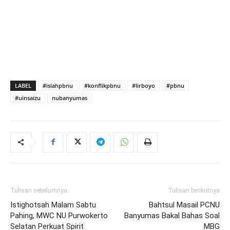
LABEL
#islahpbnu
#konflikpbnu
#lirboyo
#pbnu
#uinsaizu
nubanyumas
Tulisan sebelumnya
Tulisan berikutnya
Istighotsah Malam Sabtu
Bahtsul Masail PCNU
Pahing, MWC NU Purwokerto
Banyumas Bakal Bahas Soal
Selatan Perkuat Spirit
MBG