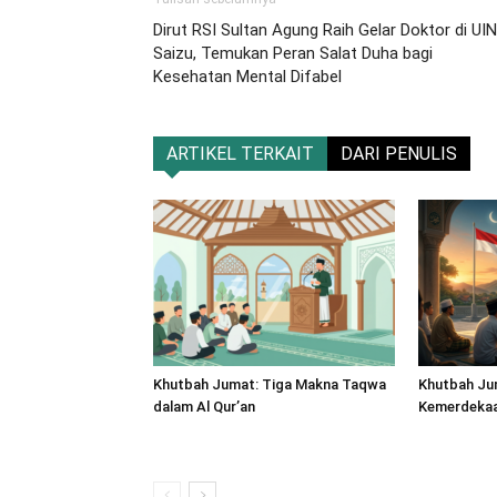
Dirut RSI Sultan Agung Raih Gelar Doktor di UIN
Saizu, Temukan Peran Salat Duha bagi
Kesehatan Mental Difabel
ARTIKEL TERKAIT
DARI PENULIS
Khutbah Jumat: Tiga Makna Taqwa
Khutbah Ju
dalam Al Qur’an
Kemerdekaan