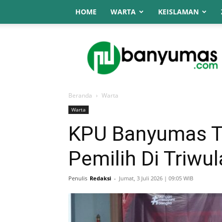
HOME
WARTA
KEISLAMAN
NU
Online
Banyumas
Beranda
Warta
Warta
KPU Banyumas T
Pemilih Di Triwu
Penulis
Redaksi
-
Jumat, 3 Juli 2026 | 09:05 WIB