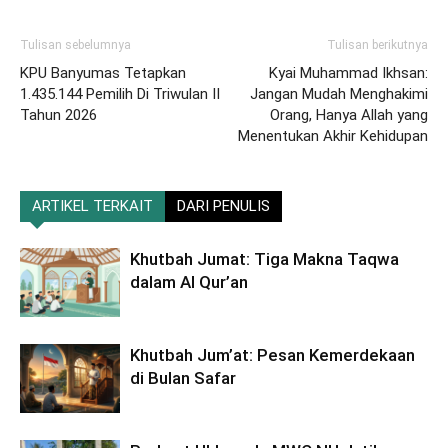
Tulisan sebelumnya
Tulisan berikutnya
KPU Banyumas Tetapkan
Kyai Muhammad Ikhsan:
1.435.144 Pemilih Di Triwulan II
Jangan Mudah Menghakimi
Tahun 2026
Orang, Hanya Allah yang
Menentukan Akhir Kehidupan
ARTIKEL TERKAIT
DARI PENULIS
Khutbah Jumat: Tiga Makna Taqwa
dalam Al Qur’an
Khutbah Jum’at: Pesan Kemerdekaan
di Bulan Safar