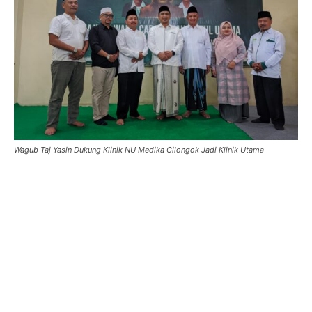
Wagub Taj Yasin Dukung Klinik NU Medika Cilongok Jadi Klinik Utama