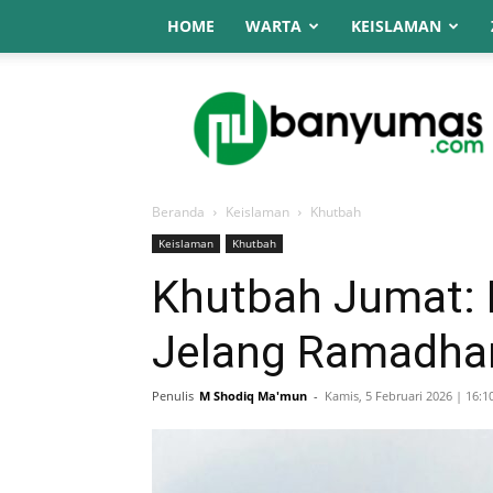
HOME
WARTA
KEISLAMAN
NU
Online
Banyumas
Beranda
Keislaman
Khutbah
Keislaman
Khutbah
Khutbah Jumat: 
Jelang Ramadha
Penulis
M Shodiq Ma'mun
-
Kamis, 5 Februari 2026 | 16:1