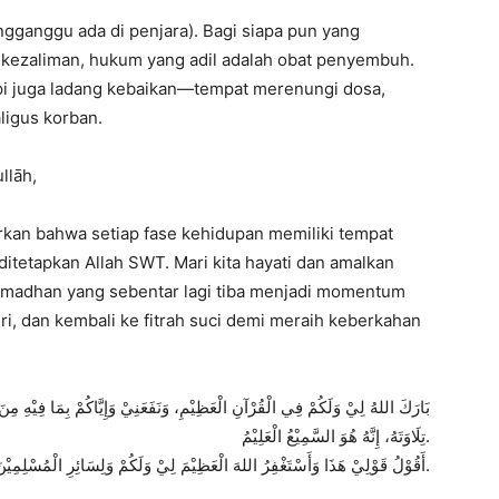
gganggu ada di penjara). Bagi siapa pun yang
 kezaliman, hukum yang adil adalah obat penyembuh.
pi juga ladang kebaikan—tempat merenungi dosa,
ligus korban.
llāh,
kan bahwa setiap fase kehidupan memiliki tempat
tetapkan Allah SWT. Mari kita hayati dan amalkan
amadhan yang sebentar lagi tiba menjadi momentum
i, dan kembali ke fitrah suci demi meraih keberkahan
بَارَكَ اللهُ لِيْ وَلَكُمْ فِي الْقُرْآنِ الْعَظِيْمِ، وَنَفَعَنِيْ وَإِيَّاكُمْ بِمَا فِيْهِ مِنَ ا
تِلَاوَتَهُ، إِنَّهُ هُوَ السَّمِيْعُ الْعَلِيْمُ.
أَقُوْلُ قَوْلِيْ هَذَا وَأَسْتَغْفِرُ اللهَ الْعَظِيْمَ لِيْ وَلَكُمْ وَلِسَائِرِ الْمُسْلِمِيْنَ وَالْمُسْلِمَاتِ، فَاسْتَغْفِرُوْهُ إِنَّهُ هُوَ الْغَفُوْرُ الرَّحِيْمُ.