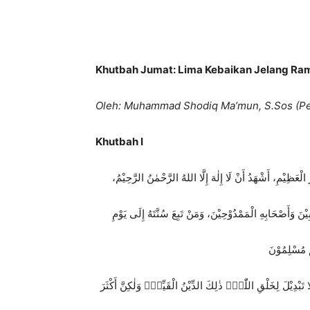
Khutbah Jumat: Lima Kebaikan Jelang R
Oleh: Muhammad Shodiq Ma’mun, S.Sos (Pe
Khutbah I
لْعَظِيْمِ، أَشْهَدُ أَنْ لَا إِلٰهَ إِلَّا اللهُ الرَّحْمٰنُ الرَّحِيْمُ
نَ وَأَصْحَابِهِ الْمَمْدُوْحِيْنَ، وَمَنْ تَبِعَ سُنَّتَهُ إِلَى يَوْمِ
تَبْدِيْلَ لِخَلْقِ اللّٰهِۗ ذٰلِكَ الدِّيْنُ الْقَيِّمُۙ وَلٰكِنَّ أَكْثَرَ