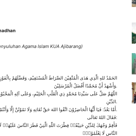
amadhan
nyuluhan Agama Islam KUA Ajibarang)
الحَمْدُ للهِ الَّذِي هَدَى الْمُتَّقِيْنَ الصِّرَاطَ الْمُسْتَقِيْمَ، وَفَضَّلَهُمْ بِالْفَوْزِ ا،
وَأَشْهَدُ أَنَّ مُحَمَّدًا أَفْضَلُ الْمُرْسَلِيْنَ.
اللّهُمَّ صَلِّ عَلَى سَيِّدِنَا مُحَمَّدٍ ذِي الْقَلْبِ الْحَلِيْمِ، وَعَلَى آلِهِ الْمَحْبُوْبِيْ
الدِّيْنِ.
أَمَّا بَعْدُ: فَيَا أَيُّهَا الْحَاضِرُوْنَ اتَّقُوا اللهَ حَقَّ تُقَاتِهِ وَلَا تَمُوْتُنَّ إِلَّا وَأَنْتُمْ مُسْلِمُوْنَ.
فَقَالَ اللهُ تَعَالَى:
فَأَقِمْ وَجْهَكَ لِلدِّيْنِ حَنِيْفًاۗ فِطْرَتَ اللّٰهِ الَّتِيْ فَطَرَ النَّاسَ عَلَيْهَاۗ لَا 
النَّاسِ لَا يَعْلَمُوْنَۙ