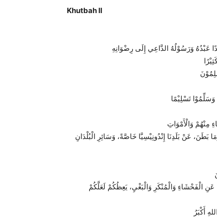
Khutbah II
َمَا بَطَنَ، عَنْ بَلَدِنَا إِنْدُونِيْسِيَّا خَاصَّةً، وَسَائِرِ الْبُلْدَانِ
 عَنِ الْفَحْشَاءِ وَالْمُنْكَرِ وَالْبَغْيِ، يَعِظُكُمْ لَعَلَّكُمْ