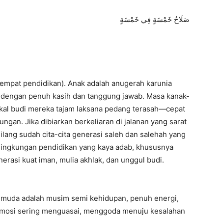
صَلَاحُ خَمْسَةٍ فِي خَمْسَةٍ
tempat pendidikan). Anak adalah anugerah karunia
aga dengan penuh kasih dan tanggung jawab. Masa kanak-
kal budi mereka tajam laksana pedang terasah—cepat
ngan. Jika dibiarkan berkeliaran di jalanan yang sarat
ilang sudah cita-cita generasi saleh dan salehah yang
lingkungan pendidikan yang kaya adab, khususnya
rasi kuat iman, mulia akhlak, dan unggul budi.
 muda adalah musim semi kehidupan, penuh energi,
 emosi sering menguasai, menggoda menuju kesalahan