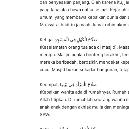
dan penyesalan panjang. Oleh karena itu, j
yang fana atau hawa nafsu sesaat. Kejarlah
umum, yang membawa kebaikan dunia dan a
Ma’asyiral hadirin jamaah Jumat rahimakumu
Ketiga, صَلَاحُ الْكَهْلِ فِي الْمَسْجِدِ
(Keselamatan orang tua ada di masjid). Masa
menipu. Masjid adalah benteng terakhir, tem
mereka beribadah, berdzikir, mendekat kep
cucu. Masjid bukan sekadar bangunan, tetap
Keempat, صَلَاحُ الْمَرْأَةِ فِي بَيْتِهَا
(Kebaikan wanita ada di rumahnya). Rumah 
Allah titipkan. Di rumahlah seorang wanit
anak-anak dengan akhlak mulia dan menjaga
SAW.