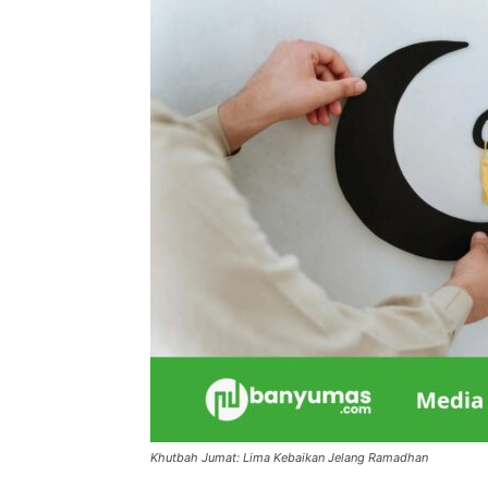
Khutbah Jumat: Lima Kebaikan Jelang Ramadhan