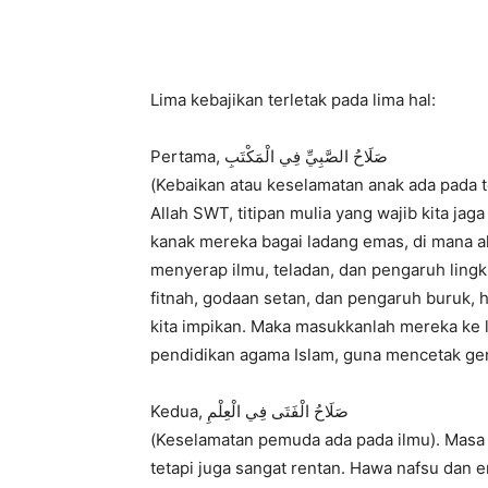
Lima kebajikan terletak pada lima hal:
Pertama, صَلَاحُ الصَّبِيِّ فِي الْمَكْتَبِ
(Kebaikan atau keselamatan anak ada pada 
Allah SWT, titipan mulia yang wajib kita j
kanak mereka bagai ladang emas, di mana a
menyerap ilmu, teladan, dan pengaruh lingku
fitnah, godaan setan, dan pengaruh buruk, h
kita impikan. Maka masukkanlah mereka ke 
pendidikan agama Islam, guna mencetak gene
Kedua, صَلَاحُ الْفَتَى فِي الْعِلْمِ
(Keselamatan pemuda ada pada ilmu). Masa
tetapi juga sangat rentan. Hawa nafsu dan